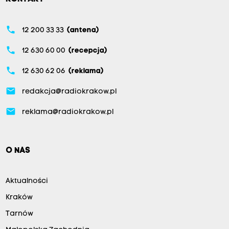
phone
12 200 33 33
(antena)
phone
12 630 60 00
(recepcja)
phone
12 630 62 06
(reklama)
email
redakcja@radiokrakow.pl
email
reklama@radiokrakow.pl
O NAS
Aktualności
Kraków
Tarnów