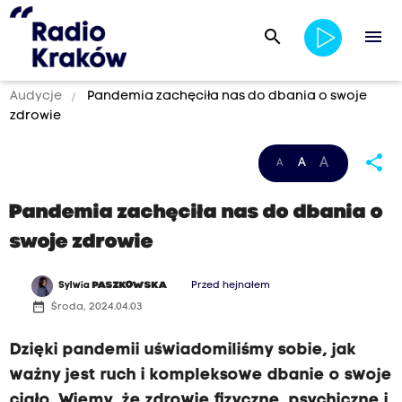
search
menu
Audycje
Pandemia zachęciła nas do dbania o swoje
zdrowie
share
A
A
A
Pandemia zachęciła nas do dbania o
swoje zdrowie
Sylwia
PASZKOWSKA
Przed hejnałem
date_range
Środa, 2024.04.03
Dzięki pandemii uświadomiliśmy sobie, jak
ważny jest ruch i kompleksowe dbanie o swoje
ciało. Wiemy, że zdrowie fizyczne, psychiczne i