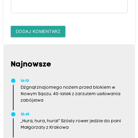
DODAJ KOMENTARZ
Najnowsze
16:10
Dźgnął znajomego nożem przed blokiem w
Nowym Sączu. 40-latek z zarzutem usiłowania
zabójstwa
15:49
„Hura, hura, hura!” Szósty rower jedzie do pani
Małgorzaty z Krakowa