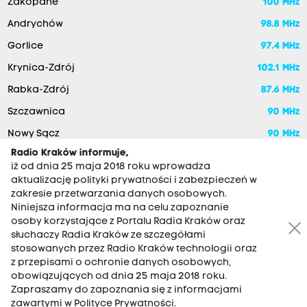
Zakopane
100 MHz
Andrychów
98.8 MHz
Gorlice
97.4 MHz
Krynica-Zdrój
102.1 MHz
Rabka-Zdrój
87.6 MHz
Szczawnica
90 MHz
Nowy Sącz
90 MHz
Radio Kraków informuje,
iż od dnia 25 maja 2018 roku wprowadza
aktualizację polityki prywatności i zabezpieczeń w
zakresie przetwarzania danych osobowych.
Niniejsza informacja ma na celu zapoznanie
osoby korzystające z Portalu Radia Kraków oraz
słuchaczy Radia Kraków ze szczegółami
stosowanych przez Radio Kraków technologii oraz
RADIO KRAKÓW SA. Aleja Juliusza Słowackiego 22, 30-007
z przepisami o ochronie danych osobowych,
Kraków
obowiązujących od dnia 25 maja 2018 roku.
Zapraszamy do zapoznania się z informacjami
Antena: 12 200 33 33
zawartymi w Polityce Prywatności.