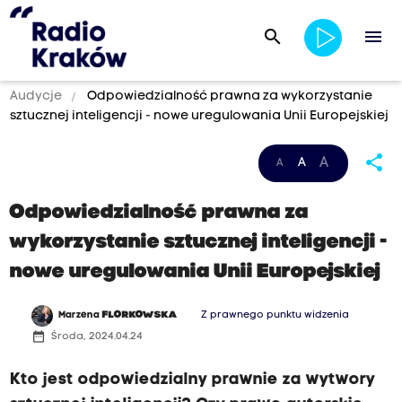
search
menu
Audycje
Odpowiedzialność prawna za wykorzystanie
sztucznej inteligencji - nowe uregulowania Unii Europejskiej
share
A
A
A
Odpowiedzialność prawna za
wykorzystanie sztucznej inteligencji -
nowe uregulowania Unii Europejskiej
Marzena
FLORKOWSKA
Z prawnego punktu widzenia
date_range
Środa, 2024.04.24
Kto jest odpowiedzialny prawnie za wytwory