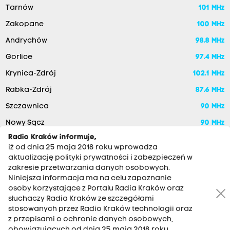
Tarnów
101 MHz
Zakopane
100 MHz
Andrychów
98.8 MHz
Gorlice
97.4 MHz
Krynica-Zdrój
102.1 MHz
Rabka-Zdrój
87.6 MHz
Szczawnica
90 MHz
Nowy Sącz
90 MHz
Radio Kraków informuje,
iż od dnia 25 maja 2018 roku wprowadza
aktualizację polityki prywatności i zabezpieczeń w
zakresie przetwarzania danych osobowych.
Niniejsza informacja ma na celu zapoznanie
osoby korzystające z Portalu Radia Kraków oraz
słuchaczy Radia Kraków ze szczegółami
stosowanych przez Radio Kraków technologii oraz
RADIO KRAKÓW SA. Aleja Juliusza Słowackiego 22, 30-007
z przepisami o ochronie danych osobowych,
Kraków
obowiązujących od dnia 25 maja 2018 roku.