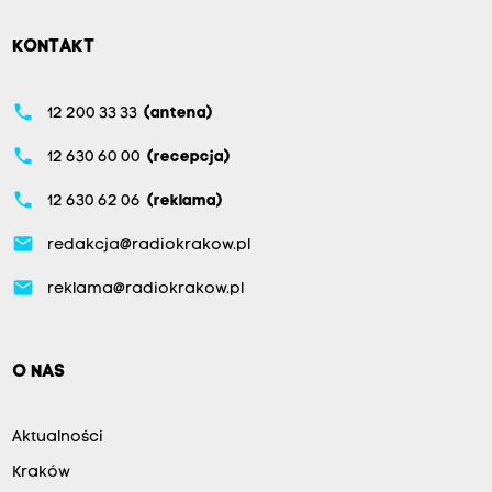
KONTAKT
phone
12 200 33 33
(antena)
phone
12 630 60 00
(recepcja)
phone
12 630 62 06
(reklama)
email
redakcja@radiokrakow.pl
email
reklama@radiokrakow.pl
O NAS
Aktualności
Kraków