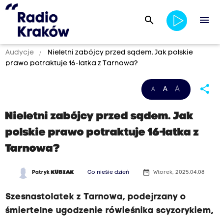
search
menu
Audycje
Nieletni zabójcy przed sądem. Jak polskie
prawo potraktuje 16-latka z Tarnowa?
share
A
A
A
Nieletni zabójcy przed sądem. Jak
polskie prawo potraktuje 16-latka z
Tarnowa?
date_range
Patryk
KUBIAK
Co niesie dzień
Wtorek, 2025.04.08
Szesnastolatek z Tarnowa, podejrzany o
śmiertelne ugodzenie rówieśnika scyzorykiem,