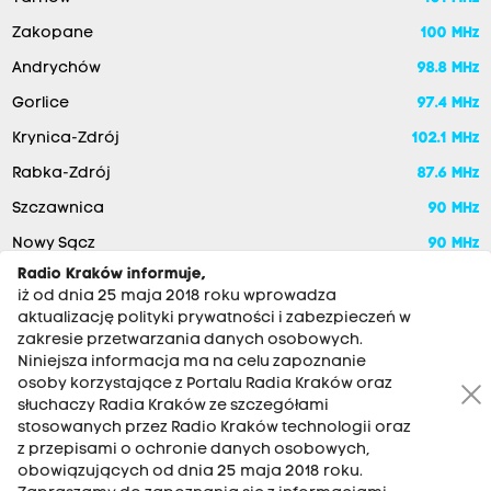
Zakopane
100 MHz
Andrychów
98.8 MHz
Gorlice
97.4 MHz
Krynica-Zdrój
102.1 MHz
Rabka-Zdrój
87.6 MHz
Szczawnica
90 MHz
Nowy Sącz
90 MHz
Radio Kraków informuje,
iż od dnia 25 maja 2018 roku wprowadza
aktualizację polityki prywatności i zabezpieczeń w
zakresie przetwarzania danych osobowych.
Niniejsza informacja ma na celu zapoznanie
osoby korzystające z Portalu Radia Kraków oraz
słuchaczy Radia Kraków ze szczegółami
stosowanych przez Radio Kraków technologii oraz
RADIO KRAKÓW SA. Aleja Juliusza Słowackiego 22, 30-007
z przepisami o ochronie danych osobowych,
Kraków
obowiązujących od dnia 25 maja 2018 roku.