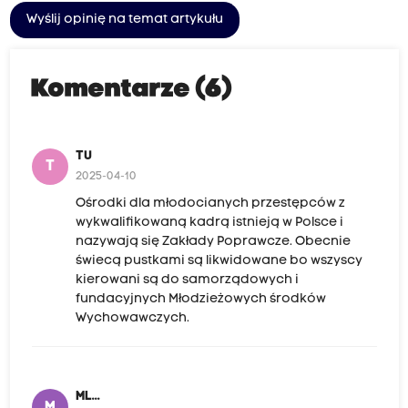
Wyślij opinię na temat artykułu
Komentarze (6)
TU
T
2025-04-10
Ośrodki dla młodocianych przestępców z
wykwalifikowaną kadrą istnieją w Polsce i
nazywają się Zakłady Poprawcze. Obecnie
świecą pustkami są likwidowane bo wszyscy
kierowani są do samorządowych i
fundacyjnych Młodzieżowych środków
Wychowawczych.
ML...
M