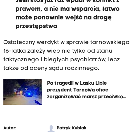
Jeśli ktoś już raz wpadł w konflikt z
prawem, a nie ma wsparcia, łatwo
może ponownie wejść na drogę
przestępstwa
Ostateczny werdykt w sprawie tarnowskiego
16-latka zależy więc nie tylko od stanu
faktycznego i biegłych psychiatrów, lecz
także od oceny sądu rodzinnego.
Po tragedii w Lasku Lipie
prezydent Tarnowa chce
zorganizować marsz przeciwko
przemocy
Autor:
Patryk Kubiak