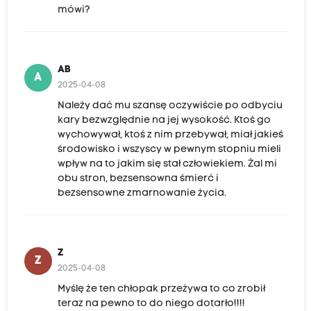
mówi?
AB
A
2025-04-08
Należy dać mu szansę oczywiście po odbyciu
kary bezwzględnie na jej wysokość. Ktoś go
wychowywał, ktoś z nim przebywał, miał jakieś
środowisko i wszyscy w pewnym stopniu mieli
wpływ na to jakim się stał człowiekiem. Żal mi
obu stron, bezsensowna śmierć i
bezsensowne zmarnowanie życia.
Z
Z
2025-04-08
Myślę że ten chłopak przeżywa to co zrobił
teraz na pewno to do niego dotarło!!!!