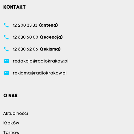
KONTAKT
phone
12 200 33 33
(antena)
phone
12 630 60 00
(recepcja)
phone
12 630 62 06
(reklama)
email
redakcja@radiokrakow.pl
email
reklama@radiokrakow.pl
O NAS
Aktualności
Kraków
Tarnów