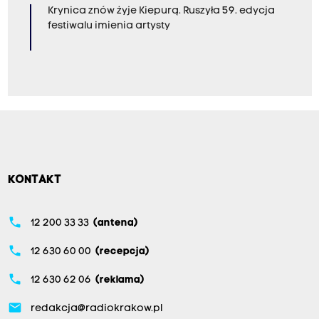
Krynica znów żyje Kiepurą. Ruszyła 59. edycja
festiwalu imienia artysty
KONTAKT
phone
12 200 33 33
(antena)
phone
12 630 60 00
(recepcja)
phone
12 630 62 06
(reklama)
email
redakcja@radiokrakow.pl