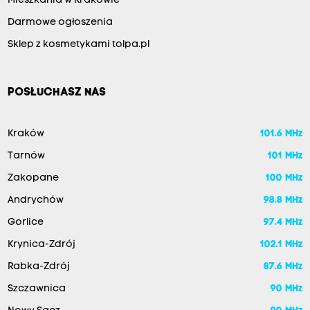
Mieszkania w Krakowie
Darmowe ogłoszenia
Sklep z kosmetykami tolpa.pl
POSŁUCHASZ NAS
Kraków
101.6 MHz
Tarnów
101 MHz
Zakopane
100 MHz
Andrychów
98.8 MHz
Gorlice
97.4 MHz
Krynica-Zdrój
102.1 MHz
Rabka-Zdrój
87.6 MHz
Szczawnica
90 MHz