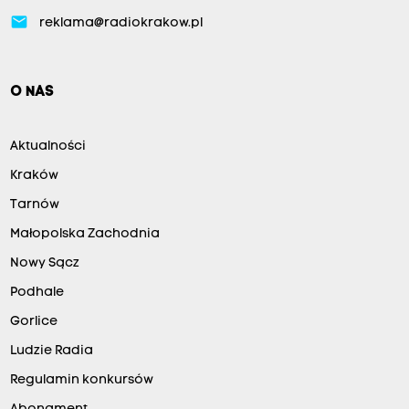
email
reklama@radiokrakow.pl
O NAS
Aktualności
Kraków
Tarnów
Małopolska Zachodnia
Nowy Sącz
Podhale
Gorlice
Ludzie Radia
Regulamin konkursów