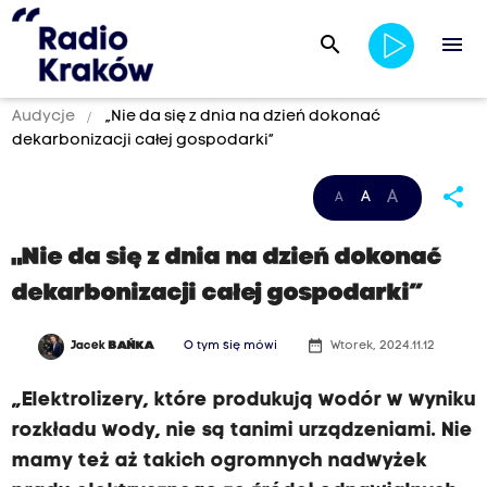
search
menu
Audycje
„Nie da się z dnia na dzień dokonać
dekarbonizacji całej gospodarki”
share
A
A
A
„Nie da się z dnia na dzień dokonać
dekarbonizacji całej gospodarki”
date_range
Jacek
BAŃKA
O tym się mówi
Wtorek, 2024.11.12
„Elektrolizery, które produkują wodór w wyniku
rozkładu wody, nie są tanimi urządzeniami. Nie
mamy też aż takich ogromnych nadwyżek