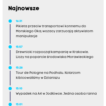
Najnowsze
16:31
Pikieta przeciw transportowi konnemu do
Morskiego Oka; wozacy zarzucają aktywistom
manipulacje
15:57
Drewnicki rozpoczął kampanię w Krakowie.
Liczy na poparcie środowiska Morawieckiego
15:28
Tour de Pologne na Podhalu. Kolarzom
kibicowaliśmy w Dzianiszu
15:10
Wypadek na A4 w Jodłówce. Jedna osoba ranna
15:01