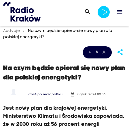
search
menu
Audycje
Na czym będzie opierał się nowy plan dla
polskiej energetyki?
share
A
A
A
Na czym będzie opierał się nowy plan
dla polskiej energetyki?
date_range
Biznes po małopolsku
Piątek, 2024.09.06
Jest nowy plan dla krajowej energetyki.
Ministerstwo Klimatu i Środowiska zapowiada,
że w 2030 roku aż 56 procent energii