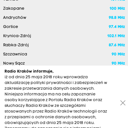
Zakopane
100 MHz
Andrychów
98.8 MHz
Gorlice
97.4 MHz
Krynica-Zdrój
102.1 MHz
Rabka-Zdrój
87.6 MHz
Szczawnica
90 MHz
Nowy Sącz
90 MHz
Radio Kraków informuje,
iż od dnia 25 maja 2018 roku wprowadza
aktualizację polityki prywatności i zabezpieczeń w
zakresie przetwarzania danych osobowych.
Niniejsza informacja ma na celu zapoznanie
osoby korzystające z Portalu Radia Kraków oraz
słuchaczy Radia Kraków ze szczegółami
stosowanych przez Radio Kraków technologii oraz
RADIO KRAKÓW SA. Aleja Juliusza Słowackiego 22, 30-007
z przepisami o ochronie danych osobowych,
Kraków
obowiązujących od dnia 25 maja 2018 roku.