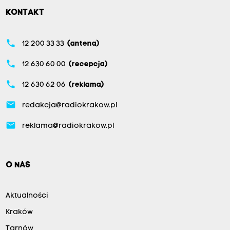
KONTAKT
phone
12 200 33 33
(antena)
phone
12 630 60 00
(recepcja)
phone
12 630 62 06
(reklama)
email
redakcja@radiokrakow.pl
email
reklama@radiokrakow.pl
O NAS
Aktualności
Kraków
Tarnów