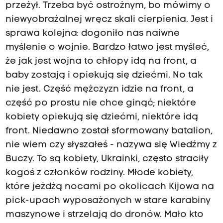
przeżył. Trzeba być ostrożnym, bo mówimy o
niewyobrażalnej wręcz skali cierpienia. Jest i
sprawa kolejna: dogoniło nas naiwne
myślenie o wojnie. Bardzo łatwo jest myśleć,
że jak jest wojna to chłopy idą na front, a
baby zostają i opiekują się dziećmi. No tak
nie jest. Część mężczyzn idzie na front, a
część po prostu nie chce ginąć; niektóre
kobiety opiekują się dziećmi, niektóre idą
front. Niedawno został sformowany batalion,
nie wiem czy słyszałeś - nazywa się Wiedźmy z
Buczy. To są kobiety, Ukrainki, często straciły
kogoś z członków rodziny. Młode kobiety,
które jeżdżą nocami po okolicach Kijowa na
pick-upach wyposażonych w stare karabiny
maszynowe i strzelają do dronów. Mało kto