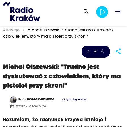
search
menu
Audycje
Michał Olszewski: "Trudno jest dyskutować z
człowiekiem, który ma pistolet przy skroni"
share
A
A
A
Michał Olszewski: "Trudno jest
dyskutować z człowiekiem, który ma
pistolet przy skroni"
Rafał
NOWAK-BOŃCZA
O tym się mówi
date_range
Wtorek, 2024.09.24
Rozumiem, że rachunek krzywd istnieje i