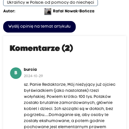
Ukraińcy w Polsce: od pomocy do niechęci
Autor:
Rafał Nowak-Bończa
Wyślij opinię na temat artykułu
Komentarze (2)
burcia
B
2024-10-29
sz. Panie Redaktorze, Mój nieżyjący już ojciec
był świadkiem (jako nastolatek) rzezi
wołyńskiej. Powiem krótko: 100 tys. Polaków
zostało brutalnie zamordowanych, głównie
kobiet i dzieci. Ich szczątki są w dołach, bez
pogrzebu.....Domaganie się, aby osoby te
zostały ekshumowane, a potem godnie
pochowane jest elementarnym prawem