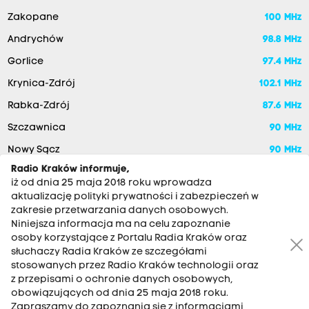
Zakopane
100 MHz
Andrychów
98.8 MHz
Gorlice
97.4 MHz
Krynica-Zdrój
102.1 MHz
Rabka-Zdrój
87.6 MHz
Szczawnica
90 MHz
Nowy Sącz
90 MHz
Radio Kraków informuje,
iż od dnia 25 maja 2018 roku wprowadza
aktualizację polityki prywatności i zabezpieczeń w
zakresie przetwarzania danych osobowych.
Niniejsza informacja ma na celu zapoznanie
osoby korzystające z Portalu Radia Kraków oraz
słuchaczy Radia Kraków ze szczegółami
stosowanych przez Radio Kraków technologii oraz
RADIO KRAKÓW SA. Aleja Juliusza Słowackiego 22, 30-007
z przepisami o ochronie danych osobowych,
Kraków
obowiązujących od dnia 25 maja 2018 roku.
Zapraszamy do zapoznania się z informacjami
Antena: 12 200 33 33