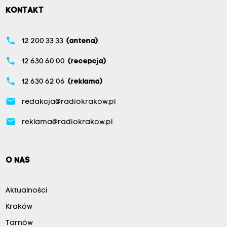
KONTAKT
phone
12 200 33 33
(antena)
phone
12 630 60 00
(recepcja)
phone
12 630 62 06
(reklama)
email
redakcja@radiokrakow.pl
email
reklama@radiokrakow.pl
O NAS
Aktualności
Kraków
Tarnów