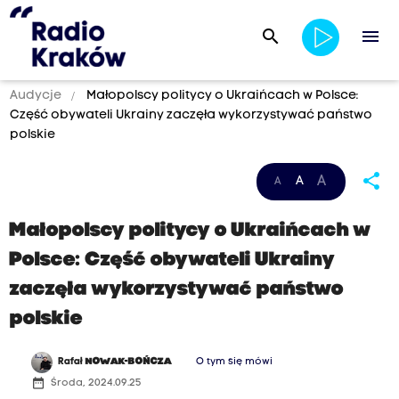
search
menu
Audycje
Małopolscy politycy o Ukraińcach w Polsce:
Część obywateli Ukrainy zaczęła wykorzystywać państwo
polskie
share
A
A
A
Małopolscy politycy o Ukraińcach w
Polsce: Część obywateli Ukrainy
zaczęła wykorzystywać państwo
polskie
Rafał
NOWAK-BOŃCZA
O tym się mówi
date_range
Środa, 2024.09.25