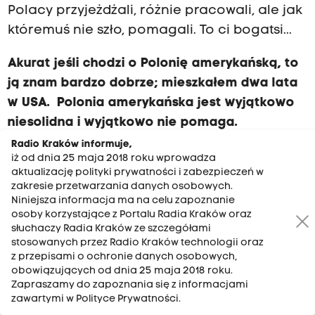
Polacy przyjeżdżali, różnie pracowali, ale jak
któremuś nie szło, pomagali. To ci bogatsi...
Akurat jeśli chodzi o Polonię amerykańską, to
ją znam bardzo dobrze; mieszkałem dwa lata
w USA. Polonia amerykańska jest wyjątkowo
niesolidna i wyjątkowo nie pomaga.
Radio Kraków informuje,
Ryszard Śmiałek: - Mam w rodzinie wujka,
iż od dnia 25 maja 2018 roku wprowadza
aktualizację polityki prywatności i zabezpieczeń w
który mieszka w Stanach od 30 ponad lat i
zakresie przetwarzania danych osobowych.
akurat on ma bardzo pozytywne
Niniejsza informacja ma na celu zapoznanie
doświadczenia. Sam pomagał i sam
osoby korzystające z Portalu Radia Kraków oraz
słuchaczy Radia Kraków ze szczegółami
skorzystał z pomocy.
stosowanych przez Radio Kraków technologii oraz
z przepisami o ochronie danych osobowych,
Bo wszędzie są różni ludzie, także wśród
obowiązujących od dnia 25 maja 2018 roku.
Ukraińców.
Zapraszamy do zapoznania się z informacjami
zawartymi w Polityce Prywatności.