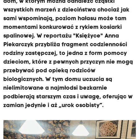
dom, w którym można odnaleźć cząstki
wszystkich marzeń z dzieciństwa chociaż jak
sami wspominają, poziom hałasu może tam
momentami konkurować z rykiem kosiarki
spalinowej. W reportażu "Księżyce" Anna
Piekarczyk przybliża fragment codzienności
rodziny zastępczej, to jedna z form pomocy
dzieciom, które z pewnych przyczyn nie mogą
przebywać pod opieką rodziców
biologicznych. W tym domu uczucia są
nielimitowane a najmłodsi bezkarnie
podbierają starszym czas i uwagę, oferując w
zamian jedynie i aż „urok osobisty”.