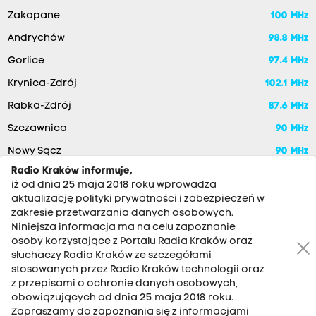
Zakopane
100 MHz
Andrychów
98.8 MHz
Gorlice
97.4 MHz
Krynica-Zdrój
102.1 MHz
Rabka-Zdrój
87.6 MHz
Szczawnica
90 MHz
Nowy Sącz
90 MHz
Radio Kraków informuje,
iż od dnia 25 maja 2018 roku wprowadza
aktualizację polityki prywatności i zabezpieczeń w
zakresie przetwarzania danych osobowych.
Niniejsza informacja ma na celu zapoznanie
osoby korzystające z Portalu Radia Kraków oraz
słuchaczy Radia Kraków ze szczegółami
stosowanych przez Radio Kraków technologii oraz
RADIO KRAKÓW SA. Aleja Juliusza Słowackiego 22, 30-007
z przepisami o ochronie danych osobowych,
Kraków
obowiązujących od dnia 25 maja 2018 roku.
Zapraszamy do zapoznania się z informacjami
Antena: 12 200 33 33