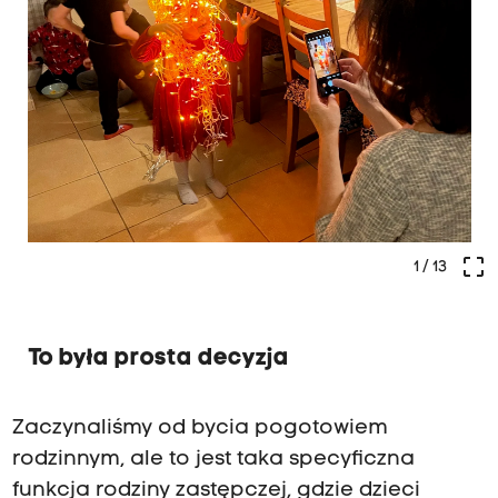
crop_free
1
/ 13
To była prosta decyzja
Zaczynaliśmy od bycia pogotowiem
rodzinnym, ale to jest taka specyficzna
funkcja rodziny zastępczej, gdzie dzieci