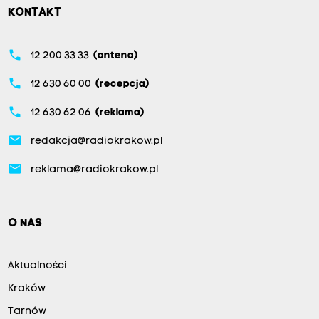
KONTAKT
phone
12 200 33 33
(antena)
phone
12 630 60 00
(recepcja)
phone
12 630 62 06
(reklama)
email
redakcja@radiokrakow.pl
email
reklama@radiokrakow.pl
O NAS
Aktualności
Kraków
Tarnów