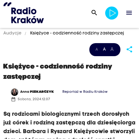
search
menu
Audycje
Księżyce - codzienność rodziny zastępczej
share
A
A
A
Księżyce - codzienność rodziny
zastępczej
Anna
PIEKARCZYK
Reportaż w Radiu Kraków
date_range
Sobota, 2024.12.07
Są rodzicami biologicznymi trzech dorosłych
już córek i rodziną zastępczą dla dziesięciorga
dzieci. Barbara i Ryszard Księżycowie stworzyli