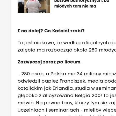
postaw patriotycznych, bo
młodych tam nie ma
I co dalej? Co Kościół zrobi?
To jest ciekawe, że według oficjalnych
zajęcia ma rozpocząć około 280 młodyc
Zazwyczaj zaraz po liceum.
… 280 osób, a Polska ma 34 miliony mieszk
odwiedził papież Franciszek, media poda
katolickim jak Irlandia, studia w semin
głęboko zlalicyzowana Belgia 200! To jes
mówić. Na pewno tacy, którzy tym się z
uczelniach i seminariach - mieliby więc