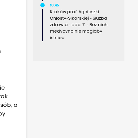
10:45
Kraków prof. Agnieszki
Chłosty-Sikorskiej - Służba
zdrowia - odc. 7. - Bez nich
medycyna nie mogłaby
istnieć
m
ie
tak
sób, a
by
e