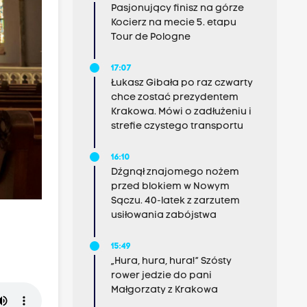
Pasjonujący finisz na górze
Kocierz na mecie 5. etapu
Tour de Pologne
17:07
Łukasz Gibała po raz czwarty
chce zostać prezydentem
Krakowa. Mówi o zadłużeniu i
strefie czystego transportu
16:10
Dźgnął znajomego nożem
przed blokiem w Nowym
Sączu. 40-latek z zarzutem
usiłowania zabójstwa
15:49
„Hura, hura, hura!” Szósty
rower jedzie do pani
Małgorzaty z Krakowa