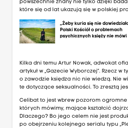
powszechnie znany nie tylko dzięki bada
które się od lat ukazują się w polskiej pra
„Żeby kuria się nie dowiedział
Polski Kościół o problemach
psychicznych księży nie mówi
Kilka dni temu Artur Nowak, adwokat ofiar
artykuł w „Gazecie Wyborczej”. Rzecz w t
o zawodzie księdza nic nie wiedzą. Nie w
te dotyczące seksualności. To zresztą j
Celibat to jest wbrew pozorom ogromne w
których mówimy, mające kształcić dojrza
Dlaczego? Bo jego celem nie jest produk
po obejrzeniu kolejnego serialu typu „P