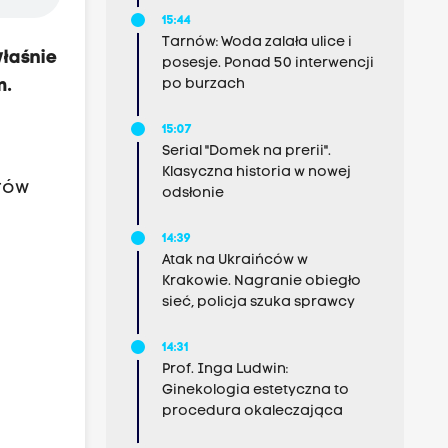
15:44
Tarnów: Woda zalała ulice i
właśnie
posesje. Ponad 50 interwencji
m.
po burzach
15:07
Serial "Domek na prerii".
Klasyczna historia w nowej
orów
odsłonie
14:39
Atak na Ukraińców w
Krakowie. Nagranie obiegło
sieć, policja szuka sprawcy
14:31
Prof. Inga Ludwin:
Ginekologia estetyczna to
procedura okaleczająca