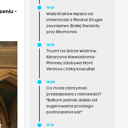
19:47
zeniu -
Wisła Kraków lepsza od
imienniczki z Płocka! Drugie
zwycięstwo Białej Gwiazdy
przy Reymonta
18:23
Triumf na Górze Wiatrów:
Katarzyna Niewiadoma-
Phinney zdobywa Mont
Ventoux i żółtą koszulkę!
18:08
Co może zatrzymać
przestępstwa z nienawiści?
"Byłbym jednak daleki od
sugerowania prostego
podnoszenia kar"
17:13