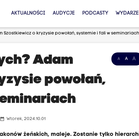
AKTUALNOŚCI
AUDYCJE
PODCASTY
WYDARZE
 Szostkiewicz o kryzysie powołań, systemie i fali w seminariac
nych? Adam
A
A
A
ryzysie powołań,
 seminariach
date_range
Wtorek, 2024.10.01
konów żeńskich, maleje. Zostanie tylko hierarch