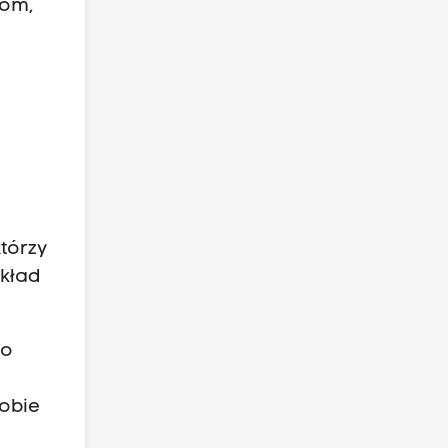
łom,
którzy
ykład
 o
.
sobie