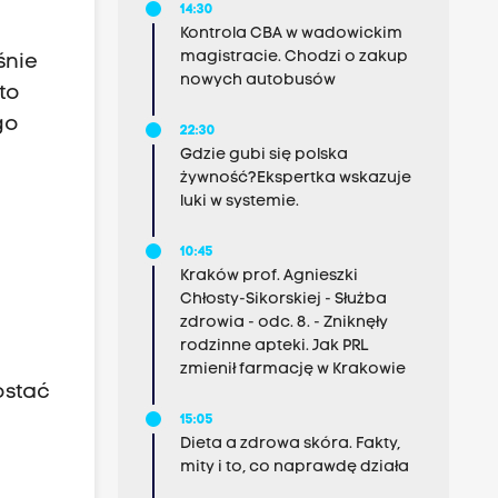
14:30
Kontrola CBA w wadowickim
magistracie. Chodzi o zakup
śnie
nowych autobusów
to
go
22:30
Gdzie gubi się polska
żywność?Ekspertka wskazuje
luki w systemie.
10:45
Kraków prof. Agnieszki
Chłosty-Sikorskiej - Służba
zdrowia - odc. 8. - Zniknęły
rodzinne apteki. Jak PRL
zmienił farmację w Krakowie
ostać
15:05
Dieta a zdrowa skóra. Fakty,
mity i to, co naprawdę działa