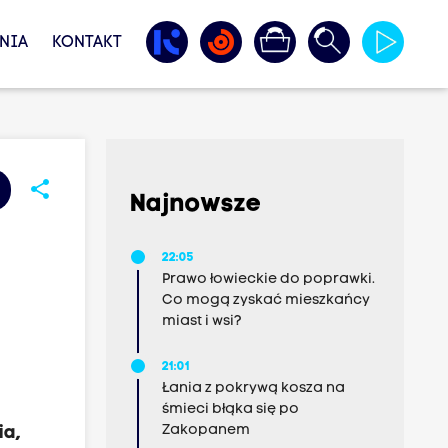
NIA
KONTAKT
h
share
Najnowsze
22:05
Prawo łowieckie do poprawki.
Co mogą zyskać mieszkańcy
miast i wsi?
21:01
Łania z pokrywą kosza na
śmieci błąka się po
Zakopanem
ia,