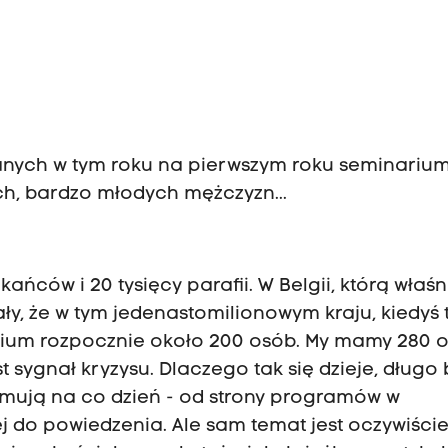
 danych w tym roku na pierwszym roku seminariu
h, bardzo młodych mężczyzn...
ańców i 20 tysięcy parafii. W Belgii, którą właśn
ły, że w tym jedenastomilionowym kraju, kiedyś 
arium rozpocznie około 200 osób. My mamy 280 o
t sygnał kryzysu. Dlaczego tak się dzieje, długo 
ajmują na co dzień - od strony programów w
ej do powiedzenia. Ale sam temat jest oczywiści