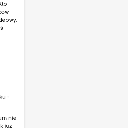
Kto
ików
ideowy,
eś
ku -
um nie
k już