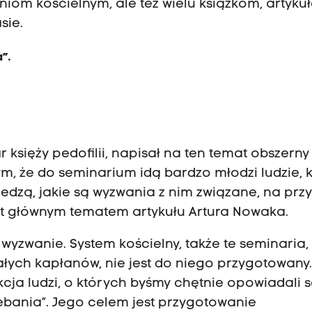
niom kościelnym, ale też wielu książkom, artyku
sie.
a”.
 księży pedofilii, napisał na ten temat obszerny
ym, że do seminarium idą bardzo młodzi ludzie, 
iedzą, jakie są wyzwania z nim związane, na prz
est głównym tematem artykułu Artura Nowaka.
yzwanie. System kościelny, także te seminaria,
łych kapłanów, nie jest do niego przygotowany
cja ludzi, o których byśmy chętnie opowiadali 
lebania”. Jego celem jest przygotowanie