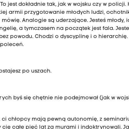
o jest dokładnie tak, jak w wojsku czy w policji. 
kiej armii przygotowanie młodych ludzi, ochotn
 mówię. Analogie są uderzające. Jesteś młody, 
ngelię, a tymczasem na początek jest fala. Jest
Nie bez powodu. Chodzi o dyscyplinę i o hierarchię.
 poleceń.
ostajesz po uszach.
rych byś się chętnie nie podejmował (jak w wojs
k ci chłopcy mają pewną autonomię, z seminari
y cię całe pięć lat za murami i indoktrynowali. Ja