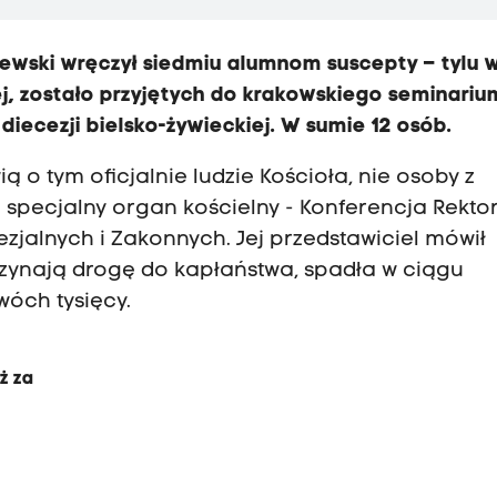
ewski wręczył siedmiu alumnom suscepty – tylu 
ej, zostało przyjętych do krakowskiego seminariu
 diecezji bielsko-żywieckiej. W sumie 12 osób.
ą o tym oficjalnie ludzie Kościoła, nie osoby z
m specjalny organ kościelny - Konferencja Rekt
alnych i Zakonnych. Jej przedstawiciel mówił
aczynają drogę do kapłaństwa, spadła w ciągu
dwóch tysięcy.
ż za