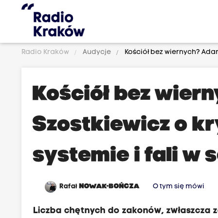
Radio Kraków
Audycje
Kościół bez wiernych? Adam
Kościół bez wier
Szostkiewicz o k
systemie i fali w
Rafał
NOWAK-BOŃCZA
O tym się mówi
Liczba chętnych do zakonów, zwłaszcza za