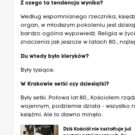
Z czego ta tendencja wynika?
Według wspomnianego rzecznika, księdz
organ, w młodszym pokoleniu jest dzisiaj
bardzo ogólna wypowiedź. Religia w życi
znaczenia jak jeszcze w latach 80., najl
Ilu
wtedy było kleryków?
Były tysiące.
W Krakowie setki czy dziesiątki?
Były setki. Połowa lat 80., Kościołem rzą
wojennym, podziemie działa - wszystko r
księżmi. Ale to dawno minęło.
Dziś Kościół nie kształtuje już