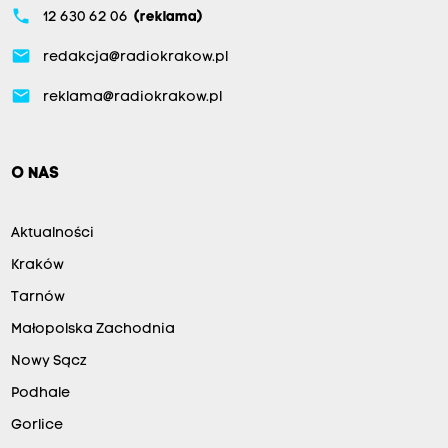
phone
12 630 62 06
(reklama)
email
redakcja@radiokrakow.pl
email
reklama@radiokrakow.pl
O NAS
Aktualności
Kraków
Tarnów
Małopolska Zachodnia
Nowy Sącz
Podhale
Gorlice