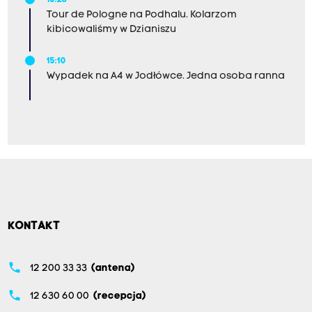
15:28
Tour de Pologne na Podhalu. Kolarzom
kibicowaliśmy w Dzianiszu
15:10
Wypadek na A4 w Jodłówce. Jedna osoba ranna
KONTAKT
phone
12 200 33 33
(antena)
phone
12 630 60 00
(recepcja)