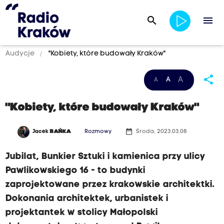
search
menu
Audycje
"Kobiety, które budowały Kraków"
share
A
A
A
"Kobiety, które budowały Kraków"
date_range
Jacek
BAŃKA
Rozmowy
Środa, 2023.03.08
Jubilat, Bunkier Sztuki i kamienica przy ulicy
Pawlikowskiego 16 - to budynki
zaprojektowane przez krakowskie architektki.
Dokonania architektek, urbanistek i
projektantek w stolicy Małopolski