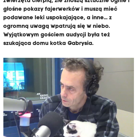
zwierzęta cierpią, źle znoszą sztuczne ognie i
głośne pokazy fajerwerków i muszą mieć
podawane leki uspokajające, a inne... z
ogromną uwagą wpatrują się w niebo.
Wyjątkowym gościem audycji była też
szukająca domu kotka Gabrysia.