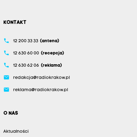
KONTAKT
phone
12 200 33 33
(antena)
phone
12 630 60 00
(recepcja)
phone
12 630 62 06
(reklama)
email
redakcja@radiokrakow.pl
email
reklama@radiokrakow.pl
O NAS
Aktualności