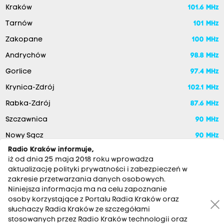
Kraków
101.6 MHz
Tarnów
101 MHz
Zakopane
100 MHz
Andrychów
98.8 MHz
Gorlice
97.4 MHz
Krynica-Zdrój
102.1 MHz
Rabka-Zdrój
87.6 MHz
Szczawnica
90 MHz
Nowy Sącz
90 MHz
Radio Kraków informuje,
iż od dnia 25 maja 2018 roku wprowadza
aktualizację polityki prywatności i zabezpieczeń w
zakresie przetwarzania danych osobowych.
Niniejsza informacja ma na celu zapoznanie
osoby korzystające z Portalu Radia Kraków oraz
słuchaczy Radia Kraków ze szczegółami
stosowanych przez Radio Kraków technologii oraz