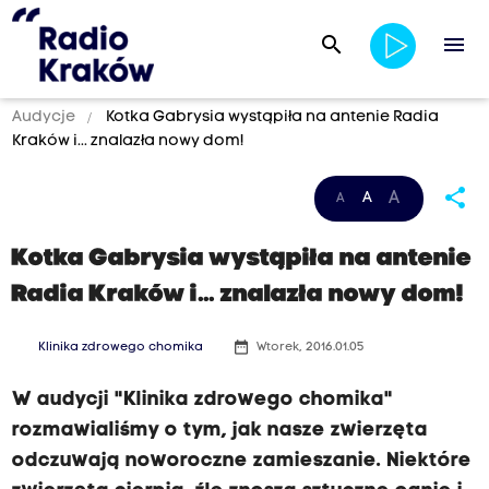
search
menu
Audycje
Kotka Gabrysia wystąpiła na antenie Radia
Kraków i... znalazła nowy dom!
share
A
A
A
Kotka Gabrysia wystąpiła na antenie
Radia Kraków i... znalazła nowy dom!
date_range
Klinika zdrowego chomika
Wtorek, 2016.01.05
W audycji "Klinika zdrowego chomika"
rozmawialiśmy o tym, jak nasze zwierzęta
odczuwają noworoczne zamieszanie. Niektóre