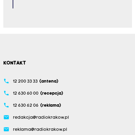
KONTAKT
phone
12 200 33 33
(antena)
phone
12 630 60 00
(recepcja)
phone
12 630 62 06
(reklama)
email
redakcja@radiokrakow.pl
email
reklama@radiokrakow.pl