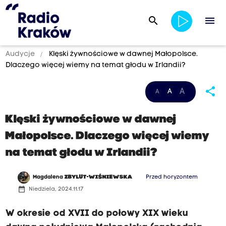
search
menu
Audycje
Klęski żywnościowe w dawnej Małopolsce.
Dlaczego więcej wiemy na temat głodu w Irlandii?
share
A
A
A
Klęski żywnościowe w dawnej
Małopolsce. Dlaczego więcej wiemy
na temat głodu w Irlandii?
Magdalena
ZBYLUT-WIŚNIEWSKA
Przed horyzontem
date_range
Niedziela, 2024.11.17
W okresie od XVII do połowy XIX wieku