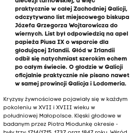
diecezji tarnowskiej, a więc
praktycznie w całej Zachodniej Galicji,
odczytywano list miejscowego biskupa
Józefa Grzegorza Wojtarowicza do
wiernych. List był odpowiedzią na apel
papieża Piusa IX o wsparcie dla
głodującej Irlandii. Głód w Irlandii
odbił się natychmiast szerokim echem
po całym świecie. O głodzie w Galicji
oficjalnie praktycznie nie pisano nawet
w samej prowincji Galicja i Lodomeria.
Kryzysy żywnościowe pojawiały się w każdym
pokoleniu w XVII i XVIII wieku w
południowej Małopolsce. Klęski głodowe w
badanym przez Piotra Miodunkę okresie -
były trzy:
1714/1715, 1737 oraz 1847 roku
. Wśród