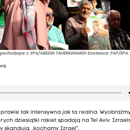
ie pochodzące z: EPA/ABEDIN TAHERKENAREH Dostawca: PAP/EPA.
nij
 prawie tak intensywna jak ta realna. Wyobraźm
rych dziesiątki rakiet spadają na Tel Aviv. Izrael
y skandują: „kochamy Izrael”.