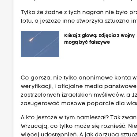
Tylko że żadne z tych nagrań nie było p
lotu, a jeszcze inne stworzyła sztuczna 
Klikaj z głową: zdjęcia z wojny
mogą być fałszywe
Co gorsza, nie tylko anonimowe konta wrz
weryfikacji, i oficjalne media państwo
zastrzelonych izraelskich myśliwców, a Iz
zasugerować masowe poparcie dla włas
A kto jeszcze w tym namieszał? Tak zwani
Wrzucają, co tylko może się roznieść. Ni
więcej udostępnień. A jak dorzucą sztuczn