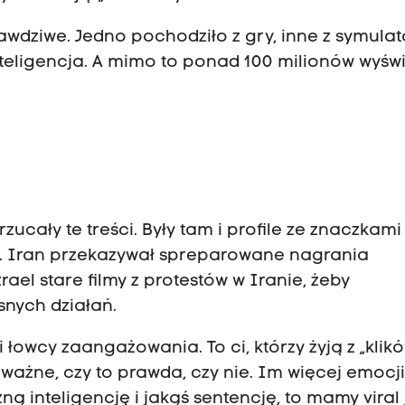
rawdziwe. Jedno pochodziło z gry, inne z symula
inteligencja. A mimo to ponad 100 milionów wyświ
ucały te treści. Były tam i profile ze znaczkami
we. Iran przekazywał spreparowane nagrania
rael stare filmy z protestów w Iranie, żeby
nych działań.
 łowcy zaangażowania. To ci, którzy żyją z „klikó
eważne, czy to prawda, czy nie. Im więcej emocji
ą inteligencję i jakąś sentencję, to mamy viral 