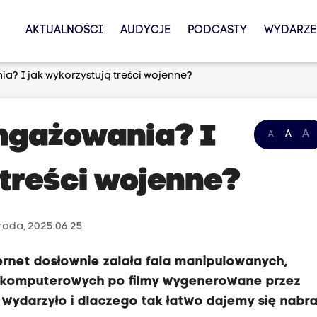
AKTUALNOŚCI
AUDYCJE
PODCASTY
WYDARZE
a? I jak wykorzystują treści wojenne?
ngażowania? I
A
A
A
 treści wojenne?
roda, 2025.06.25
ternet dosłownie zalała fala manipulowanych,
r komputerowych po filmy wygenerowane przez
e wydarzyło i dlaczego tak łatwo dajemy się nabr