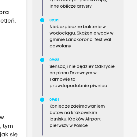
tylko Marilyn i puszka zupy,
inne oblicze artysty
tora
etleń.
09:31
Niebezpieczne bakterie w
wodociągu. Skażenie wody w
gminie Lanckorona, festiwal
odwołany
09:22
Sensacji nie będzie? Odkrycie
na placu Drzewnym w
Tarnowie to
prawdopodobnie piwnica
09:01
Koniec ze zdejmowaniem
butów na krakowskim
w.
lotnisku. Kraków Airport
pierwszy w Polsce
, tym
jak się