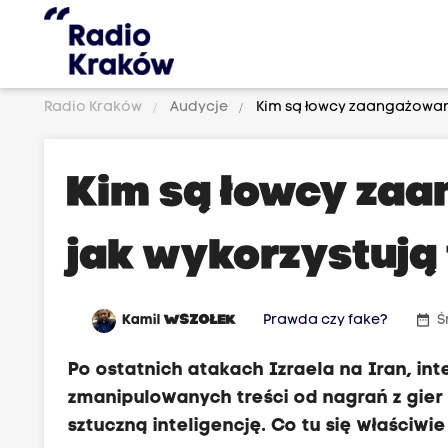
Radio Kraków
Audycje
Kim są łowcy zaangażowani
Kim są łowcy zaa
jak wykorzystują
date_range
Kamil
WSZOŁEK
Prawda czy fake?
Ś
Po ostatnich atakach Izraela na Iran, in
zmanipulowanych treści od nagrań z gie
sztuczną inteligencję. Co tu się właściwi