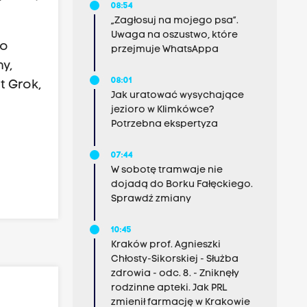
08:54
„Zagłosuj na mojego psa”.
Uwaga na oszustwo, które
po
przejmuje WhatsAppa
y,
08:01
t Grok,
Jak uratować wysychające
jezioro w Klimkówce?
Potrzebna ekspertyza
07:44
W sobotę tramwaje nie
dojadą do Borku Fałęckiego.
Sprawdź zmiany
10:45
Kraków prof. Agnieszki
Chłosty-Sikorskiej - Służba
zdrowia - odc. 8. - Zniknęły
rodzinne apteki. Jak PRL
zmienił farmację w Krakowie