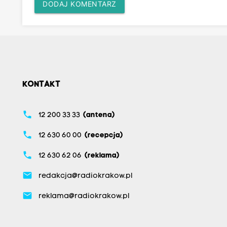
DODAJ KOMENTARZ
KONTAKT
phone
12 200 33 33
(antena)
phone
12 630 60 00
(recepcja)
phone
12 630 62 06
(reklama)
email
redakcja@radiokrakow.pl
email
reklama@radiokrakow.pl