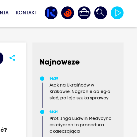
NIA
KONTAKT
share
Najnowsze
14:39
Atak na Ukraińców w
Krakowie. Nagranie obiegło
sieć, policja szuka sprawcy
14:31
Prof. Inga Ludwin: Medycyna
estetyczna to procedura
ać?
okaleczająca