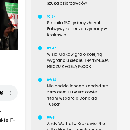
szuka dzierżawców
10:54
Straciła 150 tysięcy złotych.
Fałszywy kurier zatrzymany w
Krakowie
09:47
Wisła Kraków gra o kolejną
wygraną u siebie. TRANSMISJA
MECZU Z WISŁĄ PŁOCK
09:46
Nie będzie innego kandydata
z szyldem KO w Krakowie.
"Mam wsparcie Donalda
Tuska"
y
09:41
skie F-
Andy Warhol w Krakowie. Nie