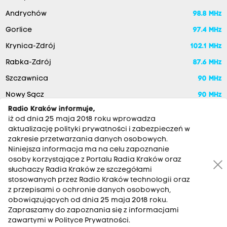
Andrychów
98.8 MHz
Gorlice
97.4 MHz
Krynica-Zdrój
102.1 MHz
Rabka-Zdrój
87.6 MHz
Szczawnica
90 MHz
Nowy Sącz
90 MHz
Radio Kraków informuje,
iż od dnia 25 maja 2018 roku wprowadza
aktualizację polityki prywatności i zabezpieczeń w
zakresie przetwarzania danych osobowych.
Niniejsza informacja ma na celu zapoznanie
osoby korzystające z Portalu Radia Kraków oraz
słuchaczy Radia Kraków ze szczegółami
stosowanych przez Radio Kraków technologii oraz
RADIO KRAKÓW SA. Aleja Juliusza Słowackiego 22, 30-007
z przepisami o ochronie danych osobowych,
Kraków
obowiązujących od dnia 25 maja 2018 roku.
Antena: 12 200 33 33
Zapraszamy do zapoznania się z informacjami
zawartymi w Polityce Prywatności.