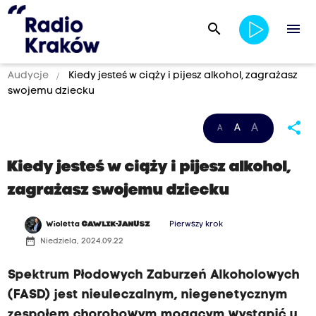
search
menu
Audycje
Kiedy jesteś w ciąży i pijesz alkohol, zagrażasz
swojemu dziecku
share
A
A
A
Kiedy jesteś w ciąży i pijesz alkohol,
zagrażasz swojemu dziecku
Wioletta
GAWLIK-JANUSZ
Pierwszy krok
date_range
Niedziela, 2024.09.22
Spektrum Płodowych Zaburzeń Alkoholowych
(FASD) jest nieuleczalnym, niegenetycznym
zespołem chorobowym mogącym wystąpić u