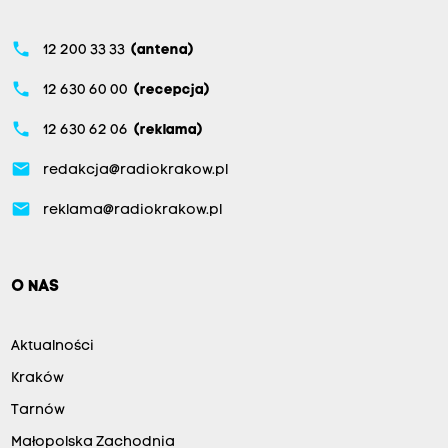
phone
12 200 33 33
(antena)
phone
12 630 60 00
(recepcja)
phone
12 630 62 06
(reklama)
email
redakcja@radiokrakow.pl
email
reklama@radiokrakow.pl
O NAS
Aktualności
Kraków
Tarnów
Małopolska Zachodnia