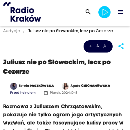
search
menu
Audycje
Juliusz nie po Słowackim, lecz po Cezarze
share
A
A
A
Juliusz nie po Słowackim, lecz po
Cezarze
Sylwia
PASZKOWSKA
Agata
CIECHANOWSKA
date_range
Przed hejnałem
Piątek, 2024.10.18
Rozmowa z Juliuszem Chrząstowskim,
pokazuje nie tylko ogrom jego artystycznych
wyzwań, ale także fascynujące kulisy pracy w