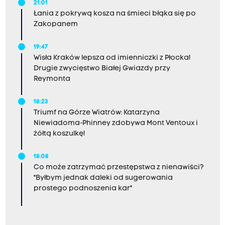
21:01
Łania z pokrywą kosza na śmieci błąka się po
Zakopanem
19:47
Wisła Kraków lepsza od imienniczki z Płocka!
Drugie zwycięstwo Białej Gwiazdy przy
Reymonta
18:23
Triumf na Górze Wiatrów: Katarzyna
Niewiadoma-Phinney zdobywa Mont Ventoux i
żółtą koszulkę!
18:08
Co może zatrzymać przestępstwa z nienawiści?
"Byłbym jednak daleki od sugerowania
prostego podnoszenia kar"