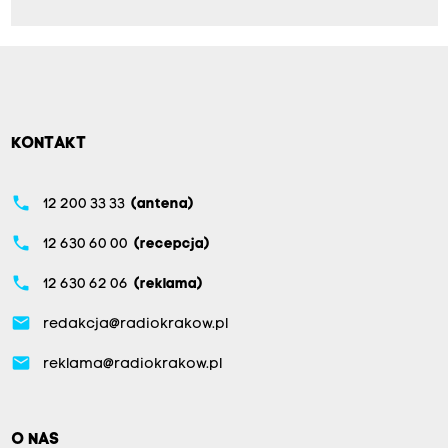
KONTAKT
phone
12 200 33 33
(antena)
phone
12 630 60 00
(recepcja)
phone
12 630 62 06
(reklama)
email
redakcja@radiokrakow.pl
email
reklama@radiokrakow.pl
O NAS