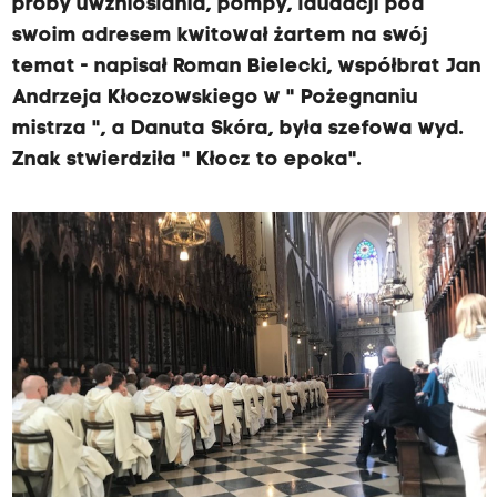
próby uwznioślania, pompy, laudacji pod
swoim adresem kwitował żartem na swój
temat - napisał Roman Bielecki, współbrat Jan
Andrzeja Kłoczowskiego w " Pożegnaniu
mistrza ", a Danuta Skóra, była szefowa wyd.
Znak stwierdziła " Kłocz to epoka".