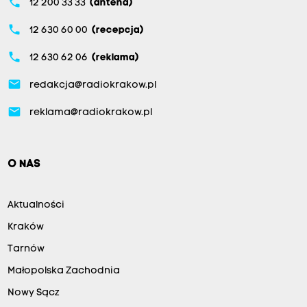
phone
12 200 33 33
(antena)
phone
12 630 60 00
(recepcja)
phone
12 630 62 06
(reklama)
email
redakcja@radiokrakow.pl
email
reklama@radiokrakow.pl
O NAS
Aktualności
Kraków
Tarnów
Małopolska Zachodnia
Nowy Sącz