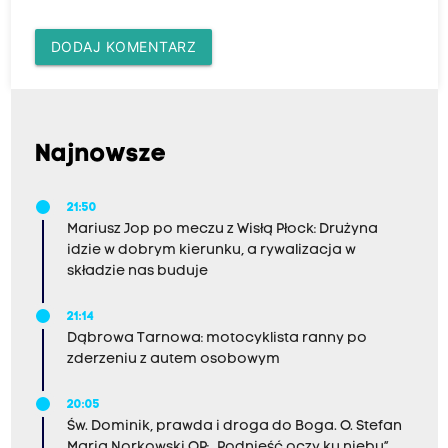
DODAJ KOMENTARZ
Najnowsze
21:50
Mariusz Jop po meczu z Wisłą Płock: Drużyna
idzie w dobrym kierunku, a rywalizacja w
składzie nas buduje
21:14
Dąbrowa Tarnowa: motocyklista ranny po
zderzeniu z autem osobowym
20:05
Św. Dominik, prawda i droga do Boga. O. Stefan
Maria Norkowski OP: „Podnieść oczy ku niebu”