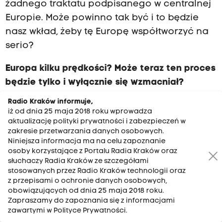
żadnego traktatu podpisanego w centralnej
Europie. Może powinno tak być i to będzie
nasz wkład, żeby tę Europę współtworzyć na
serio?
Europa kilku prędkości? Może teraz ten proces
będzie tylko i wyłącznie się wzmacniał?
Radio Kraków informuje,
- Wydaje mi się, że Europa prędkości jest cały
iż od dnia 25 maja 2018 roku wprowadza
czas. Ona po prostu jest. Różne kraje się
aktualizację polityki prywatności i zabezpieczeń w
zakresie przetwarzania danych osobowych.
różnie integrują, znaczy integrują się
Niniejsza informacja ma na celu zapoznanie
oczywiście zgodnie z traktami, ale mają
osoby korzystające z Portalu Radia Kraków oraz
przede wszystkim bardzo różne poziomy
słuchaczy Radia Kraków ze szczegółami
stosowanych przez Radio Kraków technologii oraz
rozwojowe. Ja nie widzę nic zdrożnego w
z przepisami o ochronie danych osobowych,
Europie różnych prędkości. My jesteśmy w
obowiązujących od dnia 25 maja 2018 roku.
Zapraszamy do zapoznania się z informacjami
strefie Schengen, ale nie jesteśmy na
zawartymi w Polityce Prywatności.
przykład w strefie euro. To wszystko pokazuje,