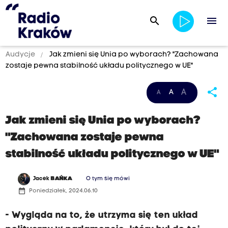
search
menu
Audycje
Jak zmieni się Unia po wyborach? "Zachowana
zostaje pewna stabilność układu politycznego w UE"
share
A
A
A
Jak zmieni się Unia po wyborach?
"Zachowana zostaje pewna
stabilność układu politycznego w UE"
Jacek
BAŃKA
O tym się mówi
date_range
Poniedziałek, 2024.06.10
- Wygląda na to, że utrzyma się ten układ