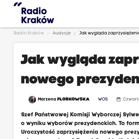
Radio Kraków
Audycje
Jak wygląda zaprzysiężen
Jak wygląda zapr
nowego prezyden
date_range
Marzena
FLORKOWSKA
WOS
Czwarte
Szef Państwowej Komisji Wyborczej Sylw
o wyniku wyborów prezydenckich. To form
Uroczystość zaprzysiężenia nowego prezy