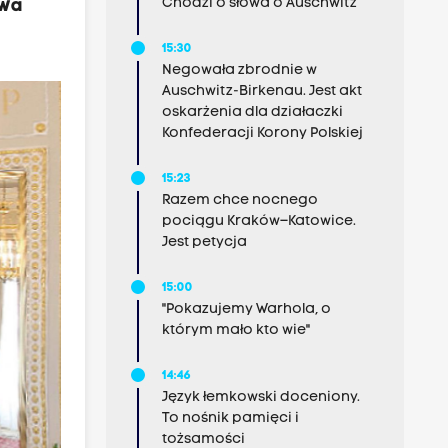
Chodzi o słowa o Auschwitz
awa
15:30
Negowała zbrodnie w
Auschwitz-Birkenau. Jest akt
oskarżenia dla działaczki
Konfederacji Korony Polskiej
15:23
Razem chce nocnego
pociągu Kraków–Katowice.
Jest petycja
15:00
"Pokazujemy Warhola, o
którym mało kto wie"
14:46
Język łemkowski doceniony.
To nośnik pamięci i
tożsamości