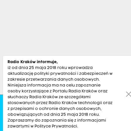
Radio Kraków informuje,
iż od dnia 25 maja 2018 roku wprowadza
aktualizację polityki prywatności i zabezpieczeń w
zakresie przetwarzania danych osobowych.
Niniejsza informacja ma na celu zapoznanie
osoby korzystające z Portalu Radia Kraków oraz
słuchaczy Radia Kraków ze szczegółami
stosowanych przez Radio Kraków technologii oraz
Zobacz
Kultura
Sport
Muzyka
Audycje
Po
z przepisami o ochronie danych osobowych,
obowiązujących od dnia 25 maja 2018 roku.
Zapraszamy do zapoznania się z informacjami
RADIO KRAKÓW SA. Aleja Juliusza Słowackiego 22, 30-007
zawartymi w Polityce Prywatności.