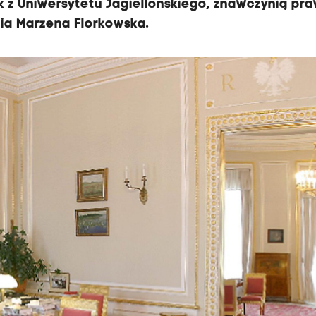
k z Uniwersytetu Jagiellońskiego, znawczynią pr
ia Marzena Florkowska.