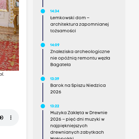
14:34
Łemkowski dom –
architektura zapomnianej
tożsamości
14:09
Znaleziska archeologiczne
nie opóźnią remontu węzła
Bagatela
l.
13:39
Barok na Spiszu Niedzica
2026
13:22
Muzyka Zaklęta w Drewnie
2026 – pięć dni muzyki w
najpiękniejszych
drewnianych zabytkach