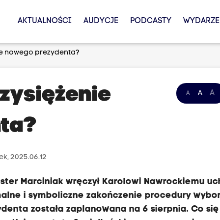
AKTUALNOŚCI
AUDYCJE
PODCASTY
WYDARZE
ie nowego prezydenta?
zysiężenie
A
A
A
ta?
k, 2025.06.12
ester Marciniak wręczył Karolowi Nawrockiemu u
alne i symboliczne zakończenie procedury wybor
denta została zaplanowana na 6 sierpnia. Co się