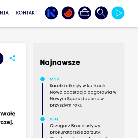
NIA
KONTAKT
share
Najnowsze
16:58
Karetki utknęły w korkach.
Nowa podstacja pogotowia w
Nowym Sączu dopiero w
przyszłym roku
chwałę
15:41
czej.
Grzegorz Braun usłyszy
prokuratorskie zarzuty.