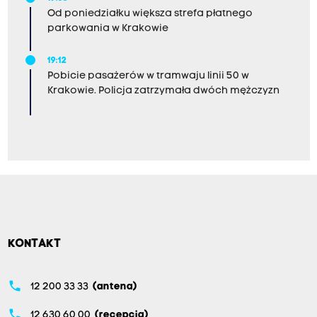
Od poniedziałku większa strefa płatnego
parkowania w Krakowie
19:12
Pobicie pasażerów w tramwaju linii 50 w
Krakowie. Policja zatrzymała dwóch mężczyzn
KONTAKT
phone
12 200 33 33
(antena)
phone
12 630 60 00
(recepcja)