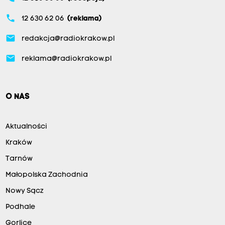
phone
12 630 62 06
(reklama)
email
redakcja@radiokrakow.pl
email
reklama@radiokrakow.pl
O NAS
Aktualności
Kraków
Tarnów
Małopolska Zachodnia
Nowy Sącz
Podhale
Gorlice