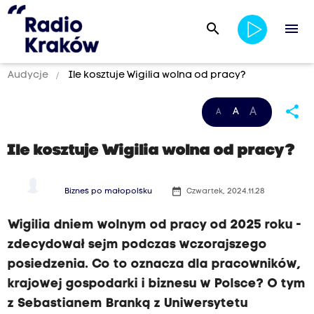
search
menu
Audycje
Ile kosztuje Wigilia wolna od pracy?
share
A
A
A
Ile kosztuje Wigilia wolna od pracy?
date_range
Biznes po małopolsku
Czwartek, 2024.11.28
Wigilia dniem wolnym od pracy od 2025 roku -
zdecydował sejm podczas wczorajszego
posiedzenia. Co to oznacza dla pracowników,
krajowej gospodarki i biznesu w Polsce? O tym
z Sebastianem Branką z Uniwersytetu