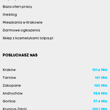
Baza ofert pracy
the:blog
Mieszkania w Krakowie
Darmowe ogłoszenia
Sklep z kosmetykami tolpa.pl
POSŁUCHASZ NAS
Kraków
101.6 MHz
Tarnów
101 MHz
Zakopane
100 MHz
Andrychów
98.8 MHz
Gorlice
97.4 MHz
Krynica-Zdrój
102.1 MHz