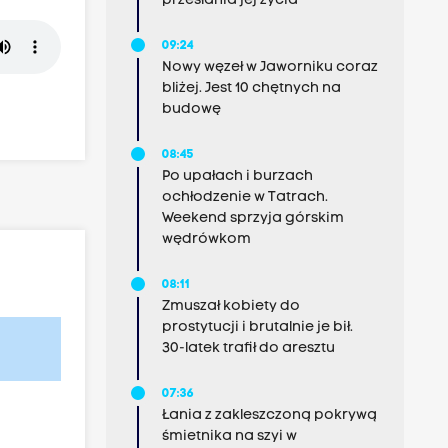
przesłania jej życia
09:24
Nowy węzeł w Jaworniku coraz
bliżej. Jest 10 chętnych na
budowę
08:45
Po upałach i burzach
ochłodzenie w Tatrach.
Weekend sprzyja górskim
wędrówkom
08:11
Zmuszał kobiety do
prostytucji i brutalnie je bił.
30-latek trafił do aresztu
07:36
Łania z zakleszczoną pokrywą
śmietnika na szyi w