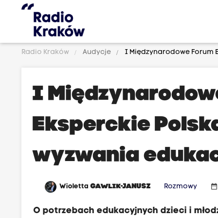
Radio Kraków
Audycje
I Międzynarodowe Forum Ek
I Międzynarodow
Eksperckie Polsk
wyzwania edukacy
date_rang
Wioletta
GAWLIK-JANUSZ
Rozmowy
O potrzebach edukacyjnych dzieci i młod