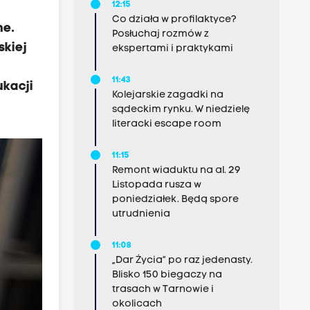
12:15
Co działa w profilaktyce?
ne.
Posłuchaj rozmów z
skiej
ekspertami i praktykami
11:43
kacji
Kolejarskie zagadki na
sądeckim rynku. W niedzielę
literacki escape room
11:15
Remont wiaduktu na al. 29
Listopada rusza w
poniedziałek. Będą spore
utrudnienia
11:08
„Dar Życia” po raz jedenasty.
Blisko 150 biegaczy na
trasach w Tarnowie i
okolicach