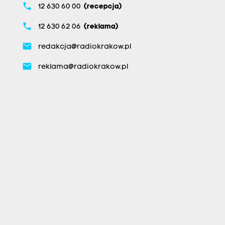
phone
12 630 60 00
(recepcja)
phone
12 630 62 06
(reklama)
email
redakcja@radiokrakow.pl
email
reklama@radiokrakow.pl