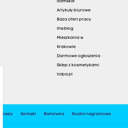
damskie
Artykuły biurowe
Baza ofert pracy
the:blog
Mieszkania w
Krakowie
Darmowe ogłoszenia
Sklep z kosmetykami
tolpa.pl
dcasty
Kontakt
Ramówka
Studia nagraniowe