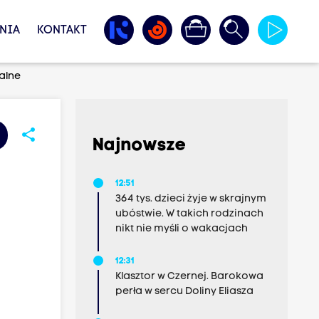
NIA
KONTAKT
alne
share
Najnowsze
12:51
364 tys. dzieci żyje w skrajnym
ubóstwie. W takich rodzinach
nikt nie myśli o wakacjach
12:31
Klasztor w Czernej. Barokowa
perła w sercu Doliny Eliasza