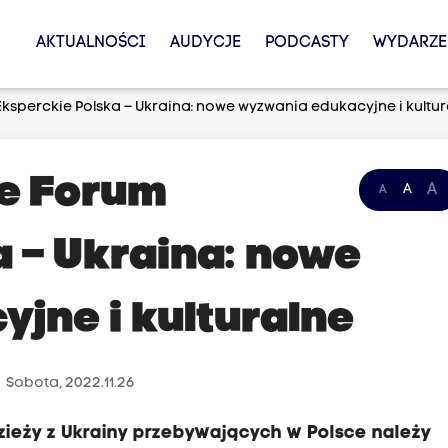
AKTUALNOŚCI
AUDYCJE
PODCASTY
WYDARZE
sperckie Polska – Ukraina: nowe wyzwania edukacyjne i kultur
e Forum
A
A
A
a – Ukraina: nowe
jne i kulturalne
e
Sobota, 2022.11.26
zieży z Ukrainy przebywających w Polsce należy