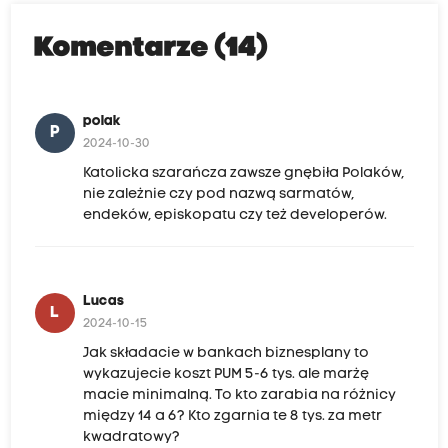
Komentarze (14)
polak
P
2024-10-30
Katolicka szarańcza zawsze gnębiła Polaków,
nie zależnie czy pod nazwą sarmatów,
endeków, episkopatu czy też developerów.
Lucas
L
2024-10-15
Jak składacie w bankach biznesplany to
wykazujecie koszt PUM 5-6 tys. ale marżę
macie minimalną. To kto zarabia na różnicy
między 14 a 6? Kto zgarnia te 8 tys. za metr
kwadratowy?