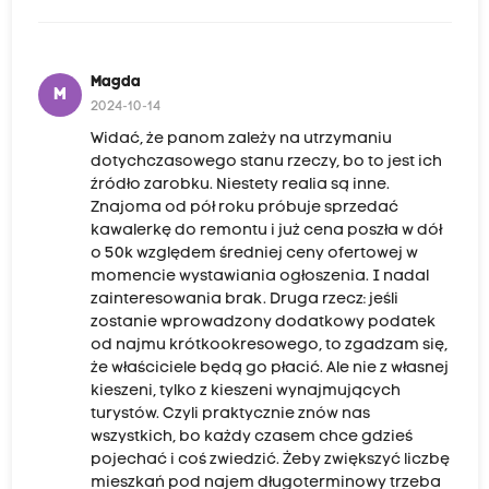
Magda
M
2024-10-14
Widać, że panom zależy na utrzymaniu
dotychczasowego stanu rzeczy, bo to jest ich
źródło zarobku. Niestety realia są inne.
Znajoma od pół roku próbuje sprzedać
kawalerkę do remontu i już cena poszła w dół
o 50k względem średniej ceny ofertowej w
momencie wystawiania ogłoszenia. I nadal
zainteresowania brak. Druga rzecz: jeśli
zostanie wprowadzony dodatkowy podatek
od najmu krótkookresowego, to zgadzam się,
że właściciele będą go płacić. Ale nie z własnej
kieszeni, tylko z kieszeni wynajmujących
turystów. Czyli praktycznie znów nas
wszystkich, bo każdy czasem chce gdzieś
pojechać i coś zwiedzić. Żeby zwiększyć liczbę
mieszkań pod najem długoterminowy trzeba