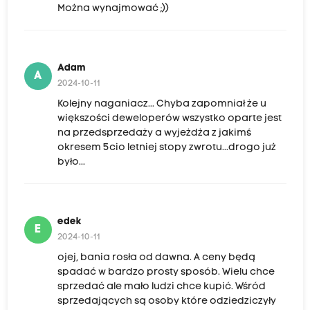
Można wynajmować ;))
Adam
A
2024-10-11
Kolejny naganiacz... Chyba zapomniał że u
większości deweloperów wszystko oparte jest
na przedsprzedaży a wyjeżdża z jakimś
okresem 5cio letniej stopy zwrotu...drogo już
było...
edek
E
2024-10-11
ojej, bania rosła od dawna. A ceny będą
spadać w bardzo prosty sposób. Wielu chce
sprzedać ale mało ludzi chce kupić. Wśród
sprzedających są osoby które odziedziczyły