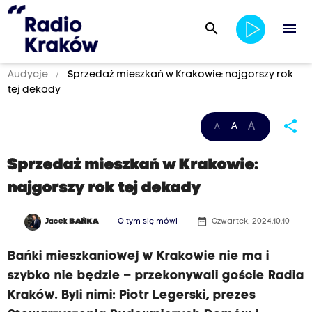
search
menu
Audycje
Sprzedaż mieszkań w Krakowie: najgorszy rok
tej dekady
share
A
A
A
Sprzedaż mieszkań w Krakowie:
najgorszy rok tej dekady
date_range
Jacek
BAŃKA
O tym się mówi
Czwartek, 2024.10.10
Bańki mieszkaniowej w Krakowie nie ma i
szybko nie będzie – przekonywali goście Radia
Kraków. Byli nimi: Piotr Legerski, prezes