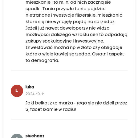
mieszkanie i to m.in. od nich zaczną się
spadki. Tanio przyszło tanio pójdzie.
nietrafione inwestycje fliperskie, mieszkania
które się nie wynajęły pójdą na sprzedaż.
Jeżeli już nawet deweloperzy nie widza
możliwości dalszego wzrostu cen to odpadają
zakupy spekulacyjne i inwestycyjne.
Inwestować można np w złoto czy obligacje
które o wiele łatwiej sprzedać. Ostatni aspekt
to demografia.
luka
L
2024-10-11
Jaki bełkot z tą marża - tego się nie dzieli przez
5, facet kłamie w radiu!
słuchacz