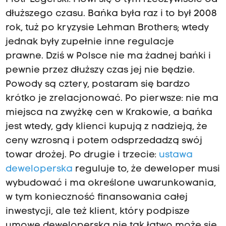
dłuższego czasu. Bańka była raz i to był 2008
rok, tuż po kryzysie Lehman Brothers; wtedy
jednak były zupełnie inne regulacje
prawne. Dziś w Polsce nie ma żadnej bańki i
pewnie przez dłuższy czas jej nie będzie.
Powody są cztery, postaram się bardzo
krótko je zrelacjonować. Po pierwsze: nie ma
miejsca na zwyżkę cen w Krakowie, a bańka
jest wtedy, gdy klienci kupują z nadzieją, że
ceny wzrosną i potem odsprzedadzą swój
towar drożej. Po drugie i trzecie:
ustawa
deweloperska
reguluje to, że deweloper musi
wybudować i ma określone uwarunkowania,
w tym konieczność finansowania całej
inwestycji, ale też klient, który podpisze
umowę deweloperską nie tak łatwo może się