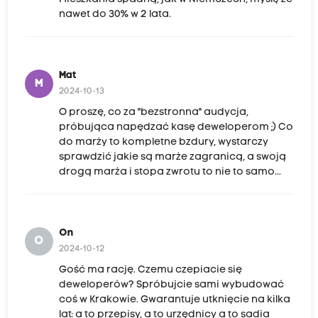
nawet do 30% w 2 lata.
Mat
M
2024-10-13
O proszę, co za "bezstronna" audycja,
próbująca napędzać kasę deweloperom ;) Co
do marży to kompletne bzdury, wystarczy
sprawdzić jakie są marże zagranicą, a swoją
drogą marża i stopa zwrotu to nie to samo...
On
O
2024-10-12
Gość ma rację. Czemu czepiacie się
deweloperów? Spróbujcie sami wybudować
coś w Krakowie. Gwarantuje utknięcie na kilka
lat: a to przepisy, a to urzędnicy a to sadia