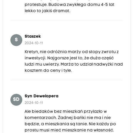
protestuje. Budowa zwykłego domu 4-5 lat
lekko to jakiś dramat.
Staszek
S
2024-10-11
Kretyn, nie odróżnia marży od stopy zwrotu z
inwestycji. Najgorsze jest to, że duża część
ludzi mu uwierzy. Marża to udział nadwyżki nad
kosztem do ceny i tyle.
Syn Dewelopera
SD
2024-10-11
Ale biedaków bez mieszkań przylazło w
komentarzach. Żadnej bańki nie ma i nie
będzie, a mieszkania są tanie. Nie każdy po
prostu musi mieć mieszkanie na własność.