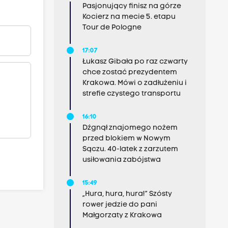
Pasjonujący finisz na górze
Kocierz na mecie 5. etapu
Tour de Pologne
17:07
Łukasz Gibała po raz czwarty
chce zostać prezydentem
Krakowa. Mówi o zadłużeniu i
strefie czystego transportu
16:10
Dźgnął znajomego nożem
przed blokiem w Nowym
Sączu. 40-latek z zarzutem
usiłowania zabójstwa
15:49
„Hura, hura, hura!” Szósty
rower jedzie do pani
Małgorzaty z Krakowa