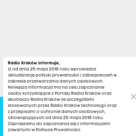
Radio Kraków informuje,
iż od dnia 25 maja 2018 roku wprowadza
aktualizację polityki prywatności i zabezpieczeń w
zakresie przetwarzania danych osobowych.
Niniejsza informacja ma na celu zapoznanie
osoby korzystające z Portalu Radia Kraków oraz
słuchaczy Radia Kraków ze szczegółami
stosowanych przez Radio Kraków technologii oraz
Zobacz
Kultura
Sport
Muzyka
Audycje
Po
z przepisami o ochronie danych osobowych,
obowiązujących od dnia 25 maja 2018 roku.
Zapraszamy do zapoznania się z informacjami
RADIO KRAKÓW SA. Aleja Juliusza Słowackiego 22, 30-007
zawartymi w Polityce Prywatności.