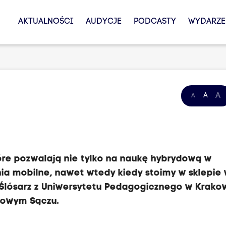
AKTUALNOŚCI
AUDYCJE
PODCASTY
WYDARZE
A
A
A
tóre pozwalają nie tylko na naukę hybrydową w
nia mobilne, nawet wtedy kiedy stoimy w sklepie
 Ślósarz z Uniwersytetu Pedagogicznego w Krakow
 Nowym Sączu.