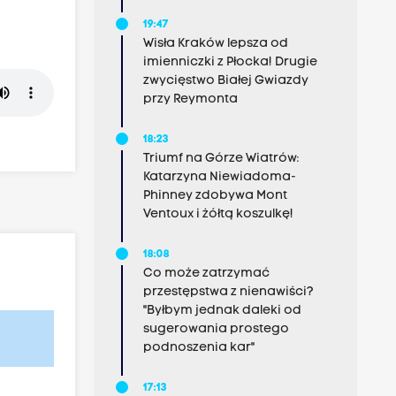
19:47
Wisła Kraków lepsza od
imienniczki z Płocka! Drugie
zwycięstwo Białej Gwiazdy
przy Reymonta
18:23
Triumf na Górze Wiatrów:
Katarzyna Niewiadoma-
Phinney zdobywa Mont
Ventoux i żółtą koszulkę!
18:08
Co może zatrzymać
przestępstwa z nienawiści?
"Byłbym jednak daleki od
sugerowania prostego
podnoszenia kar"
17:13