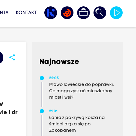
NIA
KONTAKT
share
Najnowsze
22:05
Prawo łowieckie do poprawki.
Co mogą zyskać mieszkańcy
miast i wsi?
 w
21:01
ie i dr
Łania z pokrywą kosza na
śmieci błąka się po
Zakopanem