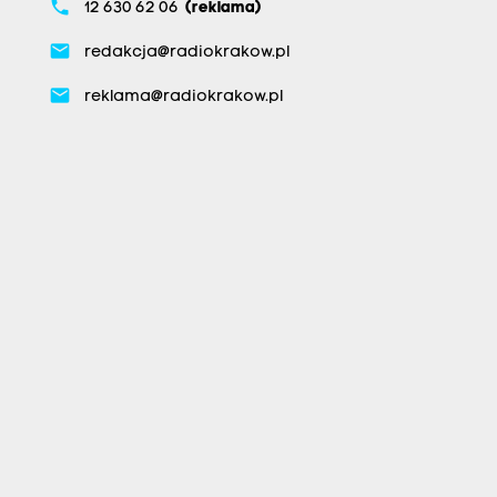
phone
12 630 62 06
(reklama)
email
redakcja@radiokrakow.pl
email
reklama@radiokrakow.pl