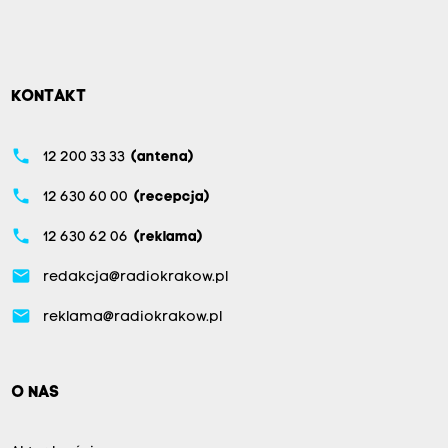
KONTAKT
phone
12 200 33 33
(antena)
phone
12 630 60 00
(recepcja)
phone
12 630 62 06
(reklama)
email
redakcja@radiokrakow.pl
email
reklama@radiokrakow.pl
O NAS