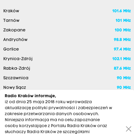
Kraków
101.6 MHz
Tarnów
101 MHz
Zakopane
100 MHz
Andrychów
98.8 MHz
Gorlice
97.4 MHz
Krynica-Zdrój
102.1 MHz
Rabka-Zdrój
87.6 MHz
Szczawnica
90 MHz
Nowy Sącz
90 MHz
Radio Kraków informuje,
iż od dnia 25 maja 2018 roku wprowadza
aktualizację polityki prywatności i zabezpieczeń w
zakresie przetwarzania danych osobowych.
Niniejsza informacja ma na celu zapoznanie
osoby korzystające z Portalu Radia Kraków oraz
słuchaczy Radia Kraków ze szczegółami