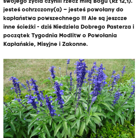
swojego życia czynili rzecz miłą Bogu (Rz 12,1).
jesteś ochrzczony(a) – jesteś powołany do
kapłaństwa powszechnego !!! Ale są jeszcze
inne ścieżki - dziś Niedziela Dobrego Pasterza i
początek Tygodnia Modlitw o Powołania
Kapłańskie, Misyjne i Zakonne.