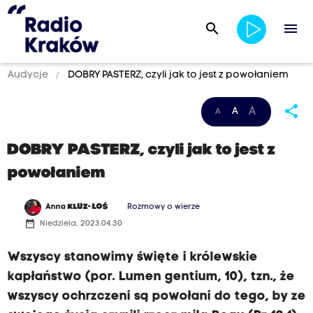
search
menu
Audycje
DOBRY PASTERZ, czyli jak to jest z powołaniem
share
A
A
A
DOBRY PASTERZ, czyli jak to jest z
powołaniem
Anna
KLUZ- ŁOŚ
Rozmowy o wierze
date_range
Niedziela, 2023.04.30
Wszyscy stanowimy święte i królewskie
kapłaństwo (por. Lumen gentium, 10), tzn., że
wszyscy ochrzczeni są powołani do tego, by ze