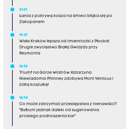
21:01
Łania z pokrywą kosza na śmieci błąka się po
Zakopanem
19:47
Wisła Kraków lepsza od imienniczki z Płocka!
Drugie zwycięstwo Białej Gwiazdy przy
Reymonta
18:23
Triumf na Górze Wiatrów: Katarzyna
Niewiadoma-Phinney zdobywa Mont Ventoux i
żółtą koszulkę!
18:08
Co może zatrzymać przestępstwa z nienawiści?
"Byłbym jednak daleki od sugerowania
prostego podnoszenia kar"