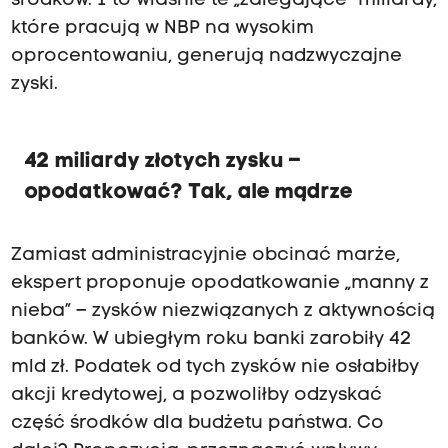
środków. I to właśnie te „zalegające” miliardy,
które pracują w NBP na wysokim
oprocentowaniu, generują nadzwyczajne
zyski.
42 miliardy złotych zysku –
opodatkować? Tak, ale mądrze
Zamiast administracyjnie obcinać marże,
ekspert proponuje opodatkowanie „manny z
nieba” – zysków niezwiązanych z aktywnością
banków. W ubiegłym roku banki zarobiły 42
mld zł. Podatek od tych zysków nie osłabiłby
akcji kredytowej, a pozwoliłby odzyskać
część środków dla budżetu państwa. Co