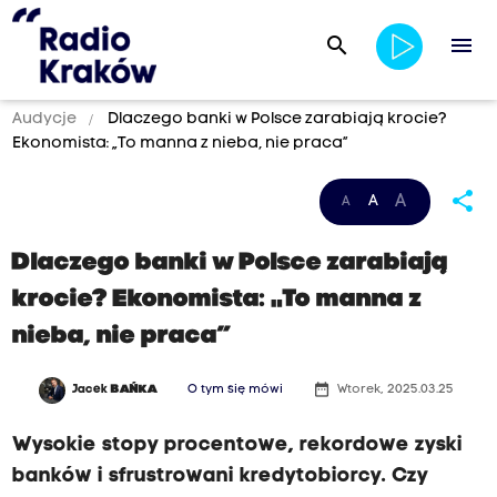
search
menu
Audycje
Dlaczego banki w Polsce zarabiają krocie?
Ekonomista: „To manna z nieba, nie praca”
share
A
A
A
Dlaczego banki w Polsce zarabiają
krocie? Ekonomista: „To manna z
nieba, nie praca”
date_range
Jacek
BAŃKA
O tym się mówi
Wtorek, 2025.03.25
Wysokie stopy procentowe, rekordowe zyski
banków i sfrustrowani kredytobiorcy. Czy