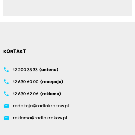
KONTAKT
phone
12 200 33 33
(antena)
phone
12 630 60 00
(recepcja)
phone
12 630 62 06
(reklama)
email
redakcja@radiokrakow.pl
email
reklama@radiokrakow.pl