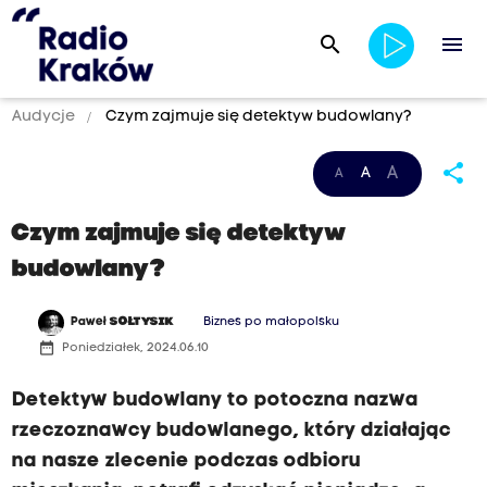
search
menu
Audycje
Czym zajmuje się detektyw budowlany?
share
A
A
A
Czym zajmuje się detektyw
budowlany?
Paweł
SOŁTYSIK
Biznes po małopolsku
date_range
Poniedziałek, 2024.06.10
Detektyw budowlany to potoczna nazwa
rzeczoznawcy budowlanego, który działając
na nasze zlecenie podczas odbioru