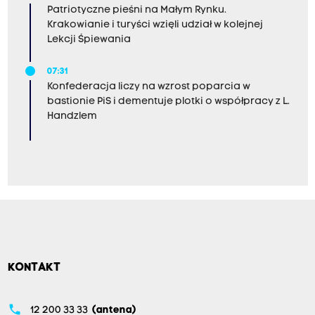
Patriotyczne pieśni na Małym Rynku.
Krakowianie i turyści wzięli udział w kolejnej
Lekcji Śpiewania
07:31
Konfederacja liczy na wzrost poparcia w
bastionie PiS i dementuje plotki o współpracy z L.
Handzlem
KONTAKT
phone
12 200 33 33
(antena)