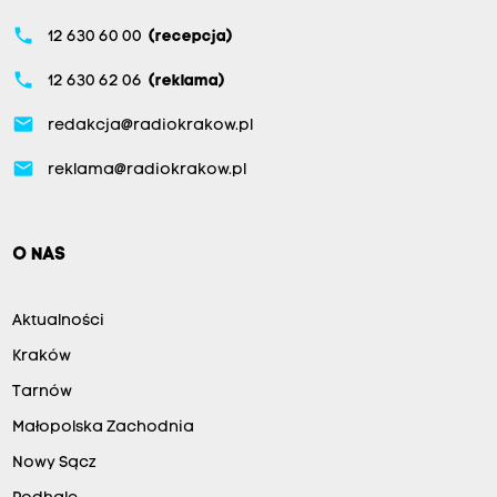
phone
12 630 60 00
(recepcja)
phone
12 630 62 06
(reklama)
email
redakcja@radiokrakow.pl
email
reklama@radiokrakow.pl
O NAS
Aktualności
Kraków
Tarnów
Małopolska Zachodnia
Nowy Sącz