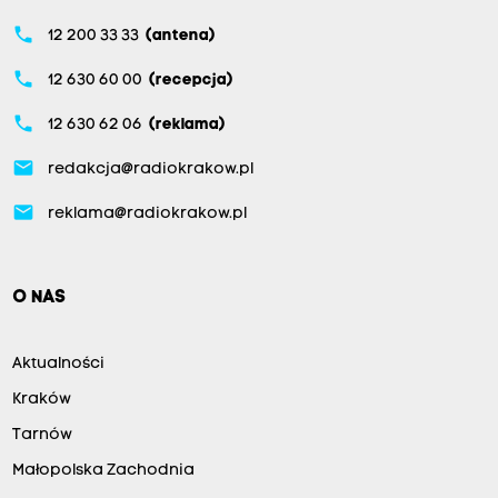
phone
12 200 33 33
(antena)
phone
12 630 60 00
(recepcja)
phone
12 630 62 06
(reklama)
email
redakcja@radiokrakow.pl
email
reklama@radiokrakow.pl
O NAS
Aktualności
Kraków
Tarnów
Małopolska Zachodnia