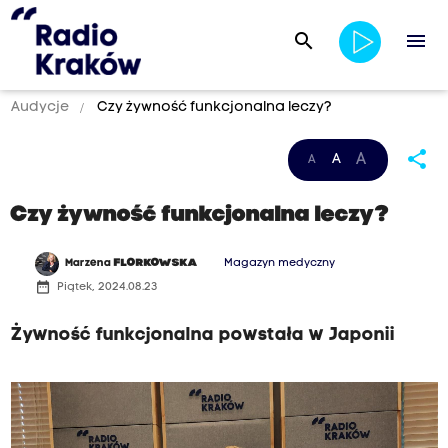
search
menu
Audycje
Czy żywność funkcjonalna leczy?
share
A
A
A
Czy żywność funkcjonalna leczy?
Marzena
FLORKOWSKA
Magazyn medyczny
date_range
Piątek, 2024.08.23
Żywność funkcjonalna powstała w Japonii