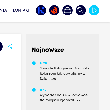
NIA
KONTAKT
share
Najnowsze
15:28
Tour de Pologne na Podhalu.
Kolarzom kibicowaliśmy w
Dzianiszu
15:10
Wypadek na A4 w Jodłówce.
Na miejscu lądował LPR