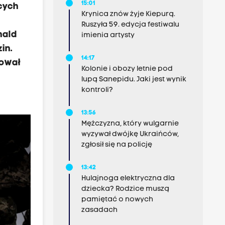
15:01
cych
Krynica znów żyje Kiepurą.
Ruszyła 59. edycja festiwalu
nald
imienia artysty
in.
14:17
tował
Kolonie i obozy letnie pod
lupą Sanepidu. Jaki jest wynik
kontroli?
13:56
Mężczyzna, który wulgarnie
wyzywał dwójkę Ukraińców,
zgłosił się na policję
13:42
Hulajnoga elektryczna dla
dziecka? Rodzice muszą
pamiętać o nowych
zasadach