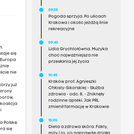
09:59
Pogoda sprzyja. Po ulicach
Krakowa i okolic jeżdżą linie
rekreacyjne
09:40
m.
Lidia Grychtołówna. Muzyka
taje się
choć najważniejsza nie
ż Europa
przesłania jej życia
cznie
ście nie
10:45
Kraków prof. Agnieszki
órzy już
Chłosty-Sikorskiej - Służba
strony
zdrowia - odc. 8. - Zniknęły
yborów,
rodzinne apteki. Jak PRL
koalicja
zmienił farmację w Krakowie
i
15:05
a Polskę.
Dieta a zdrowa skóra. Fakty,
ra się
mity i to, co naprawdę działa