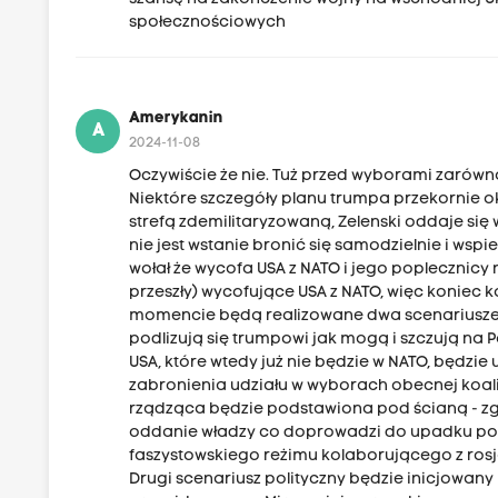
społecznościowych
Amerykanin
A
2024-11-08
Oczywiście że nie. Tuż przed wyborami zarówno
Niektóre szczegóły planu trumpa przekornie okr
strefą zdemilitaryzowaną, Zelenski oddaje się 
nie jest wstanie bronić się samodzielnie i wspi
wołał że wycofa USA z NATO i jego poplecznic
przeszły) wycofujące USA z NATO, więc koniec 
momencie będą realizowane dwa scenariusze kor
podlizują się trumpowi jak mogą i szczują na P
USA, które wtedy już nie będzie w NATO, będzi
zabronienia udziału w wyborach obecnej koali
rządząca będzie podstawiona pod ścianą - zgo
oddanie władzy co doprowadzi do upadku pols
faszystowskiego reżimu kolaborującego z rosją
Drugi scenariusz polityczny będzie inicjowany