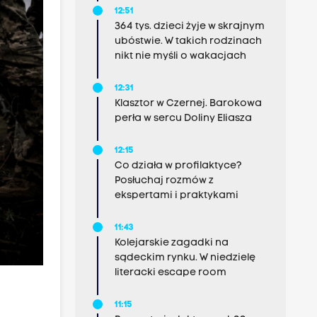
12:51
364 tys. dzieci żyje w skrajnym
ubóstwie. W takich rodzinach
nikt nie myśli o wakacjach
12:31
Klasztor w Czernej. Barokowa
perła w sercu Doliny Eliasza
12:15
Co działa w profilaktyce?
Posłuchaj rozmów z
ekspertami i praktykami
11:43
Kolejarskie zagadki na
sądeckim rynku. W niedzielę
literacki escape room
11:15