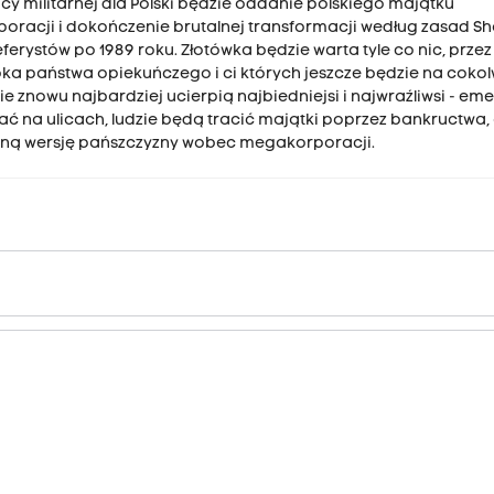
 militarnej dla Polski będzie oddanie polskiego majątku
acji i dokończenie brutalnej transformacji według zasad S
ferystów po 1989 roku. Złotówka będzie warta tyle co nic, przez
epoka państwa opiekuńczego i ci których jeszcze będzie na coko
e znowu najbardziej ucierpią najbiedniejsi i najwraźliwsi - eme
ać na ulicach, ludzie będą tracić majątki poprzez bankructwa,
esną wersję pańszczyzny wobec megakorporacji.