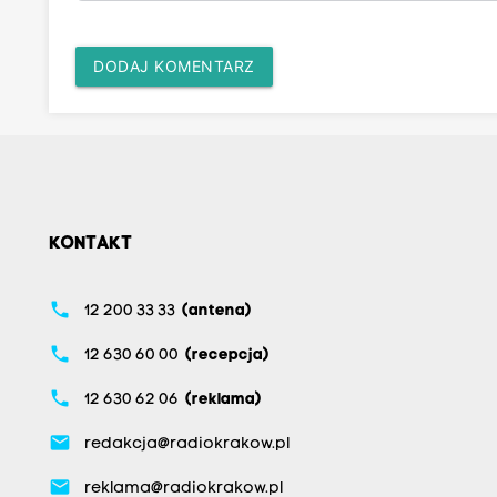
DODAJ KOMENTARZ
KONTAKT
phone
12 200 33 33
(antena)
phone
12 630 60 00
(recepcja)
phone
12 630 62 06
(reklama)
email
redakcja@radiokrakow.pl
email
reklama@radiokrakow.pl