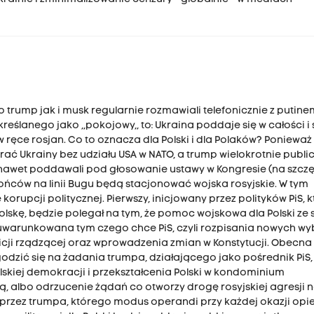
 trump jak i musk regularnie rozmawiali telefonicznie z putine
eślanego jako ,,pokojowy,, to: Ukraina poddaje się w całości i s
w ręce rosjan. Co to oznacza dla Polski i dla Polaków? Poniewa
erać Ukrainy bez udziału USA w NATO, a trump wielokrotnie publi
y nawet poddawali pod głosowanie ustawy w Kongresie (na szczę
końców na linii Bugu będą stacjonować wojska rosyjskie. W tym
upcji politycznej. Pierwszy, inicjowany przez polityków PiS, kt
olskę, będzie polegał na tym, że pomoc wojskowa dla Polski ze 
e uwarunkowana tym czego chce PiS, czyli rozpisania nowych w
cji rządzącej oraz wprowadzenia zmian w Konstytucji. Obecna 
dzić się na żadania trumpa, działającego jako pośrednik PiS, 
kiej demokracji i przekształcenia Polski w kondominium
, albo odrzucenie żądań co otworzy drogę rosyjskiej agresji n
 przez trumpa, którego modus operandi przy każdej okazji opie