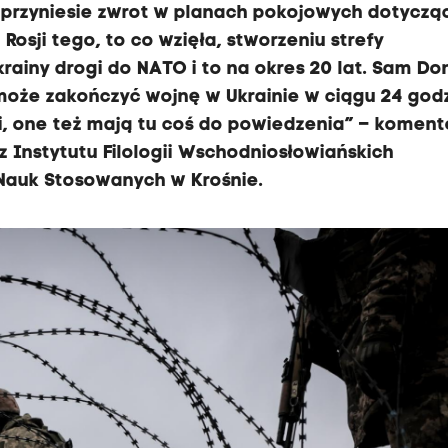
przyniesie zwrot w planach pokojowych dotyczą
 Rosji tego, to co wzięła, stworzeniu strefy
krainy drogi do NATO i to na okres 20 lat. Sam Do
oże zakończyć wojnę w Ukrainie w ciągu 24 godz
sji, one też mają tu coś do powiedzenia” – komen
z Instytutu Filologii Wschodniosłowiańskich
 Nauk Stosowanych w Krośnie.