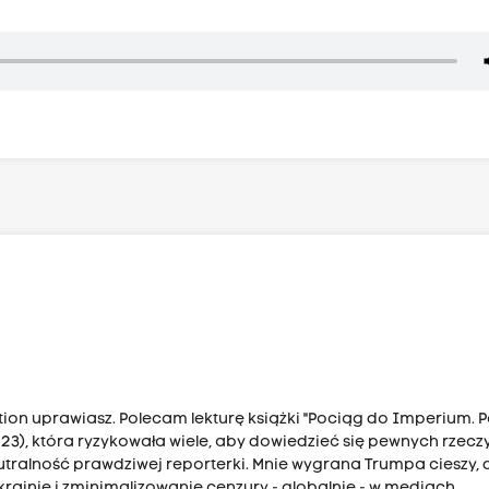
fiction uprawiasz. Polecam lekturę książki "Pociąg do Imperium.
23), która ryzykowała wiele, aby dowiedzieć się pewnych rzeczy
tralność prawdziwej reporterki. Mnie wygrana Trumpa cieszy, 
rainie i zminimalizowanie cenzury - globalnie - w mediach