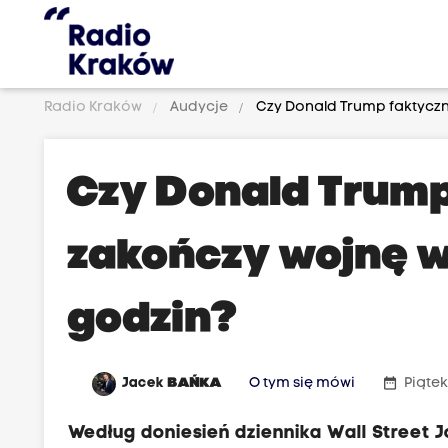
Radio Kraków
Audycje
Czy Donald Trump faktyczn
Czy Donald Trump
zakończy wojnę w
godzin?
date_range
Jacek
BAŃKA
O tym się mówi
Piątek
Według doniesień dziennika Wall Street