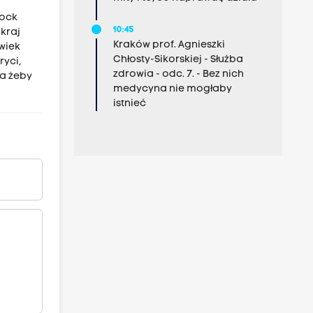
hock
10:45
 kraj
Kraków prof. Agnieszki
lwiek
Chłosty-Sikorskiej - Służba
ryci,
zdrowia - odc. 7. - Bez nich
 a żeby
medycyna nie mogłaby
istnieć