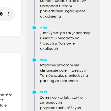
Remont wiaduktu na al. 29
Listopada rusza w
poniedziałek. Będą spore
utrudnienia
11:08
„Dar Życia” po raz jedenasty.
Blisko 150 biegaczy na
trasach w Tarnowie i
okolicach
10:37
Rządowy program nie
sfinansuje całej inwestycji.
Tarnów szuka pieniędzy na
parking ze schronem
10:21
 Podróże
Zależy co kto lubi, czyli o
 z
zwierzęcych
daje
przysmakach...różnych