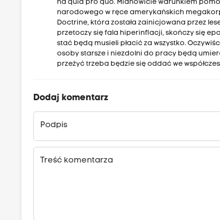
na quid pro quo. Mianowicie warunkiem pomocy
narodowego w ręce amerykańskich megakorpor
Doctrine, która została zainicjowana przez lese
przetoczy się fala hiperinflacji, skończy się 
stać będą musieli płacić za wszystko. Oczywiści
osoby starsze i niezdolni do pracy będą umier
przeżyć trzeba będzie się oddać we współcz
Dodaj komentarz
Podpis
Treść komentarza