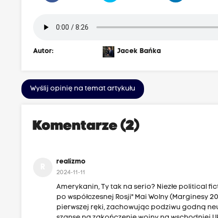
Autor:
Jacek Bańka
Wyślij opinię na temat artykułu
Komentarze (2)
realizmo
R
2024-11-11
Amerykanin, Ty tak na serio? Niezłe political 
po współczesnej Rosji" Mai Wolny (Marginesy 20
pierwszej ręki, zachowując podziwu godną neu
szansę na zakończenie wojny na wschodniej Uk