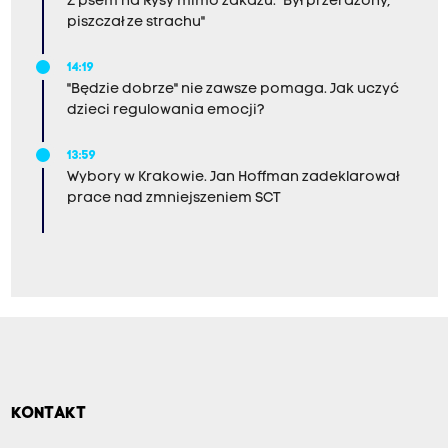
Z psem na Rysy mimo zakazu. "Był przerażony,
piszczał ze strachu"
14:19
"Będzie dobrze" nie zawsze pomaga. Jak uczyć
dzieci regulowania emocji?
13:59
Wybory w Krakowie. Jan Hoffman zadeklarował
prace nad zmniejszeniem SCT
KONTAKT