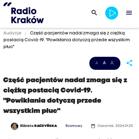
search
menu
Audycje
Część pacjentów nadal zmaga się z ciężką
postacią Covid-19. "Powikłania dotyczą przede wszystkim
płuc"
share
A
A
A
Część pacjentów nadal zmaga się z
ciężką postacią Covid-19.
"Powikłania dotyczą przede
wszystkim płuc"
date_range
Elżbieta
RACZYŃSKA
Rozmowy
Czwartek, 2024.01.25