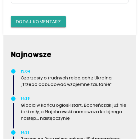
DODAJ KOMENTARZ
Najnowsze
15:04
Czarzasty o trudnych relacjach z Ukrainą:
„Trzeba odbudować wzajemne zaufanie”
14:39
Gibała w końcu ogłosił start, Bocheńczak już nie
taki miły, a Majchrowski namaszcza kolejnego
następ... następczynię
14:31