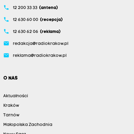
phone
12 200 33 33
(antena)
phone
12 630 60 00
(recepcja)
phone
12 630 62 06
(reklama)
email
redakcja@radiokrakow.pl
email
reklama@radiokrakow.pl
O NAS
Aktualności
Kraków
Tarnów
Małopolska Zachodnia