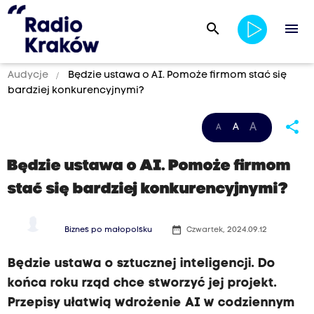
search
menu
Audycje
Będzie ustawa o AI. Pomoże firmom stać się
bardziej konkurencyjnymi?
share
A
A
A
Będzie ustawa o AI. Pomoże firmom
stać się bardziej konkurencyjnymi?
date_range
Biznes po małopolsku
Czwartek, 2024.09.12
Będzie ustawa o sztucznej inteligencji. Do
końca roku rząd chce stworzyć jej projekt.
Przepisy ułatwią wdrożenie AI w codziennym