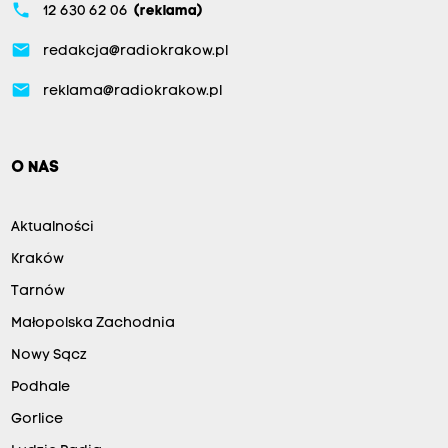
phone
12 630 62 06
(reklama)
email
redakcja@radiokrakow.pl
email
reklama@radiokrakow.pl
O NAS
Aktualności
Kraków
Tarnów
Małopolska Zachodnia
Nowy Sącz
Podhale
Gorlice