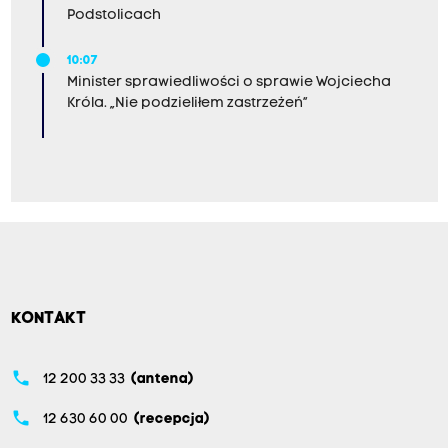
Podstolicach
10:07
Minister sprawiedliwości o sprawie Wojciecha
Króla. „Nie podzieliłem zastrzeżeń”
KONTAKT
phone
12 200 33 33
(antena)
phone
12 630 60 00
(recepcja)