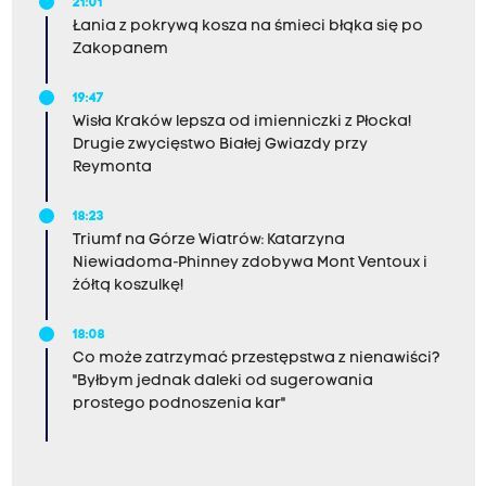
21:01
Łania z pokrywą kosza na śmieci błąka się po
Zakopanem
19:47
Wisła Kraków lepsza od imienniczki z Płocka!
Drugie zwycięstwo Białej Gwiazdy przy
Reymonta
18:23
Triumf na Górze Wiatrów: Katarzyna
Niewiadoma-Phinney zdobywa Mont Ventoux i
żółtą koszulkę!
18:08
Co może zatrzymać przestępstwa z nienawiści?
"Byłbym jednak daleki od sugerowania
prostego podnoszenia kar"