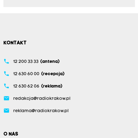
KONTAKT
phone
12 200 33 33
(antena)
phone
12 630 60 00
(recepcja)
phone
12 630 62 06
(reklama)
email
redakcja@radiokrakow.pl
email
reklama@radiokrakow.pl
O NAS