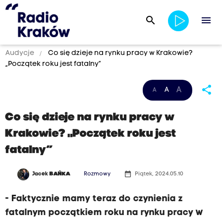
search
menu
Audycje
Co się dzieje na rynku pracy w Krakowie?
„Początek roku jest fatalny”
share
A
A
A
Co się dzieje na rynku pracy w
Krakowie? „Początek roku jest
fatalny”
date_range
Jacek
BAŃKA
Rozmowy
Piątek, 2024.05.10
- Faktycznie mamy teraz do czynienia z
fatalnym początkiem roku na rynku pracy w