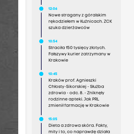
12:06
Nowe stragany z góralskim
rękodziełem w Kuźnicach. ZCK
szuka dzierżawców
10:54
Straciła 150 tysięcy złotych.
Fałszywy kurier zatrzymany w
Krakowie
10:45
Kraków prof. Agnieszki
Chłosty-Sikorskiej - Służba
zdrowia - odc. 8. - Zniknęły
rodzinne apteki. Jak PRL
zmienił farmację w Krakowie
15:05
Dieta a zdrowa skóra. Fakty,
mity i to, co naprawdę działa