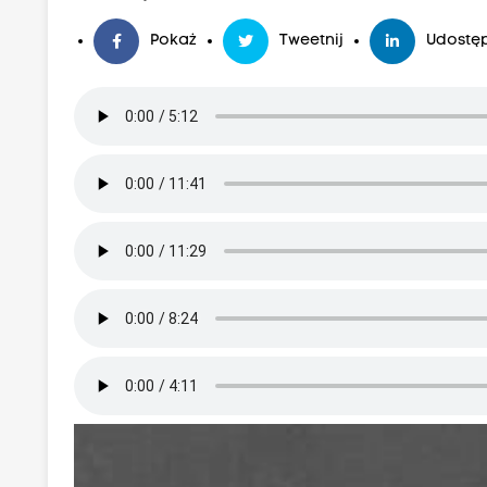
Pokaż
Tweetnij
Udostęp