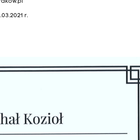
rakow.pl
2021 r.