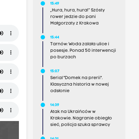
15:49
„Hura, hura, hura!” Szósty
rower jedzie do pani
Małgorzaty z Krakowa
15:44
Tarnów: Woda zalała ulice i
posesje. Ponad 50 interwencji
po burzach
15:07
Serial "Domek na prerii".
Klasyczna historia w nowej
odsłonie
14:39
Atak na Ukraińców w
Krakowie. Nagranie obiegło
sieć, policja szuka sprawcy