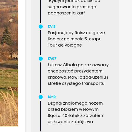
"Byłbym jednak daleki od
sugerowania prostego
podnoszenia kar"
17:13
Pasjonujący finisz na górze
Kocierz na mecie 5. etapu
Tour de Pologne
17:07
Łukasz Gibała po raz czwarty
chce zostać prezydentem
Krakowa. Mówi o zadłużeniu i
strefie czystego transportu
16:10
Dźgnął znajomego nożem
przed blokiem w Nowym
Sączu. 40-latek z zarzutem
usiłowania zabójstwa