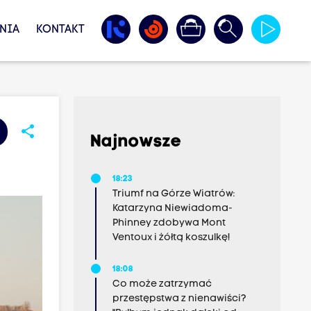
NIA
KONTAKT
share
Najnowsze
18:23
Triumf na Górze Wiatrów:
Katarzyna Niewiadoma-
Phinney zdobywa Mont
Ventoux i żółtą koszulkę!
18:08
Co może zatrzymać
przestępstwa z nienawiści?