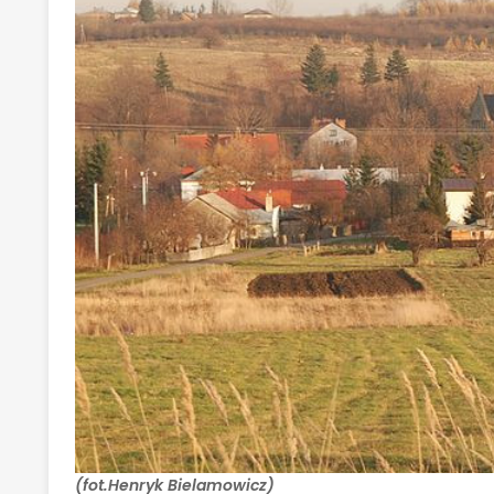
(fot.Henryk Bielamowicz)