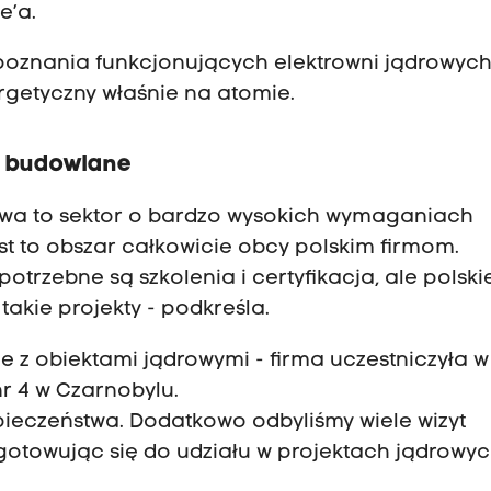
e’a.
poznania funkcjonujących elektrowni jądrowych,
ergetyczny właśnie na atomie.
a budowlane
owa to sektor o bardzo wysokich wymaganiach
est to obszar całkowicie obcy polskim firmom.
otrzebne są szkolenia i certyfikacja, ale polski
takie projekty - podkreśla.
 z obiektami jądrowymi - firma uczestniczyła w
r 4 w Czarnobylu.
pieczeństwa. Dodatkowo odbyliśmy wiele wizyt
rzygotowując się do udziału w projektach jądrowy