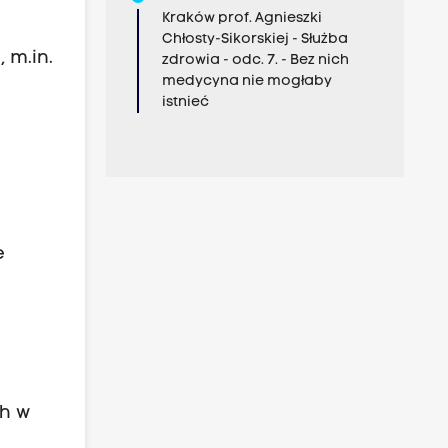
Kraków prof. Agnieszki
Chłosty-Sikorskiej - Służba
 m.in.
zdrowia - odc. 7. - Bez nich
medycyna nie mogłaby
istnieć
e
ch w