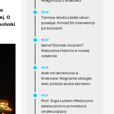
Małgorzaty z Krakowa
ka
15:44
ej. O
Tarnów: Woda zalała ulice i
posesje. Ponad 50 interwencji
echniki
po burzach
15:07
Serial "Domek na prerii".
Klasyczna historia w nowej
odsłonie
14:39
Atak na Ukraińców w
Krakowie. Nagranie obiegło
sieć, policja szuka sprawcy
14:31
Prof. Inga Ludwin: Medycyna
estetyczna to procedura
okaleczająca