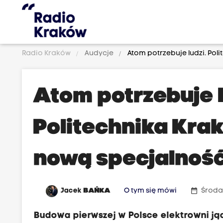
Radio Kraków
Audycje
Atom potrzebuje ludzi. Po
Atom potrzebuje l
Politechnika Kr
nową specjalnoś
date_range
Jacek
BAŃKA
O tym się mówi
Środa,
Budowa pierwszej w Polsce elektrowni jąd