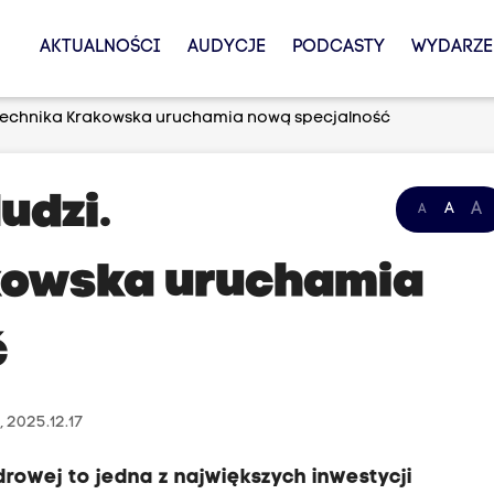
AKTUALNOŚCI
AUDYCJE
PODCASTY
WYDARZE
litechnika Krakowska uruchamia nową specjalność
udzi.
A
A
A
akowska uruchamia
ć
 2025.12.17
rowej to jedna z największych inwestycji