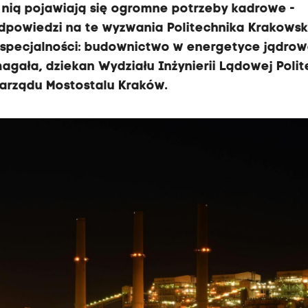
z z nią pojawiają się ogromne potrzeby kadrowe -
dpowiedzi na te wyzwania Politechnika Krakows
 specjalności: budownictwo w energetyce jądrow
gała, dziekan Wydziału Inżynierii Lądowej Polit
zarządu Mostostalu Kraków.