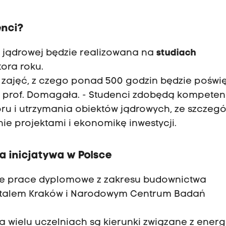
enci?
 jądrowej będzie realizowana na
studiach
tora roku.
n zajęć, z czego ponad 500 godzin będzie pośw
ia prof. Domagała. - Studenci zdobędą kompeten
zoru i utrzymania obiektów jądrowych, ze szczeg
e projektami i ekonomikę inwestycji.
a inicjatywa w Polsce
zuje prace dyplomowe z zakresu budownictwa
ostalem Kraków i Narodowym Centrum Badań
Na wielu uczelniach są kierunki związane z ener