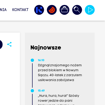
NIA
KONTAKT
share
Najnowsze
16:10
Dźgnął znajomego nożem
przed blokiem w Nowym
Sączu. 40-latek z zarzutem
usiłowania zabójstwa
15:49
„Hura, hura, hura!” Szósty
rower jedzie do pani