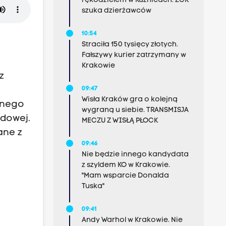
rękodziełem w Kuźnicach. ZCK
szuka dzierżawców
10:54
Straciła 150 tysięcy złotych.
Fałszywy kurier zatrzymany w
Krakowie
z
09:47
Wisła Kraków gra o kolejną
anego
wygraną u siebie. TRANSMISJA
ądowej.
MECZU Z WISŁĄ PŁOCK
ane z
09:46
Nie będzie innego kandydata
z szyldem KO w Krakowie.
"Mam wsparcie Donalda
Tuska"
09:41
Andy Warhol w Krakowie. Nie