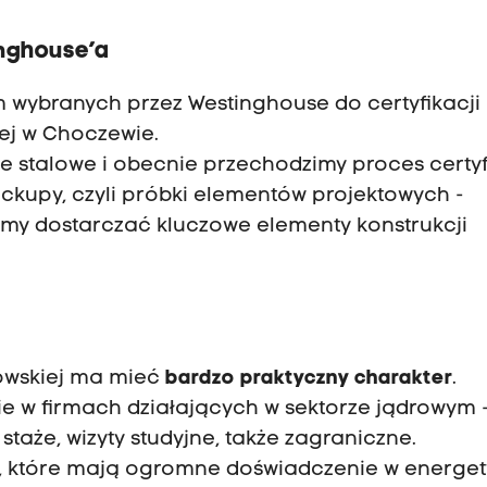
inghouse’a
rm wybranych przez Westinghouse do certyfikacji
ej w Choczewie.
e stalowe i obecnie przechodzimy proces certyfi
kupy, czyli próbki elementów projektowych -
emy dostarczać kluczowe elementy konstrukcji
owskiej ma mieć
bardzo praktyczny charakter
.
e w firmach działających w sektorze jądrowym 
taże, wizyty studyjne, także zagraniczne.
i, które mają ogromne doświadczenie w energe