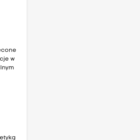
ięcone
cje w
ólnym
getyką