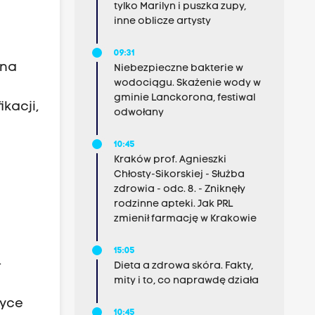
tylko Marilyn i puszka zupy,
inne oblicze artysty
09:31
 na
Niebezpieczne bakterie w
wodociągu. Skażenie wody w
gminie Lanckorona, festiwal
kacji,
odwołany
10:45
Kraków prof. Agnieszki
Chłosty-Sikorskiej - Służba
zdrowia - odc. 8. - Zniknęły
rodzinne apteki. Jak PRL
zmienił farmację w Krakowie
15:05
-
Dieta a zdrowa skóra. Fakty,
mity i to, co naprawdę działa
tyce
10:45