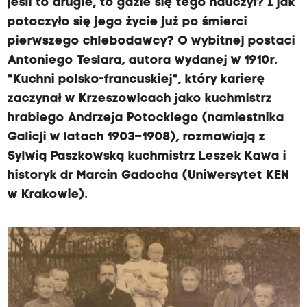
jeśli to drugie, to gdzie się tego nauczył? I jak
potoczyło się jego życie już po śmierci
pierwszego chlebodawcy? O wybitnej postaci
Antoniego Teslara, autora wydanej w 1910r.
"Kuchni polsko-francuskiej", który karierę
zaczynał w Krzeszowicach jako kuchmistrz
hrabiego Andrzeja Potockiego (namiestnika
Galicji w latach 1903–1908), rozmawiają z
Sylwią Paszkowską kuchmistrz Leszek Kawa i
historyk dr Marcin Gadocha (Uniwersytet KEN
w Krakowie).