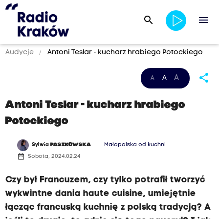
search
menu
Audycje
Antoni Teslar - kucharz hrabiego Potockiego
share
A
A
A
Antoni Teslar - kucharz hrabiego
Potockiego
Sylwia
PASZKOWSKA
Małopolska od kuchni
date_range
Sobota, 2024.02.24
Czy był Francuzem, czy tylko potrafił tworzyć
wykwintne dania haute cuisine, umiejętnie
łącząc francuską kuchnię z polską tradycją? A