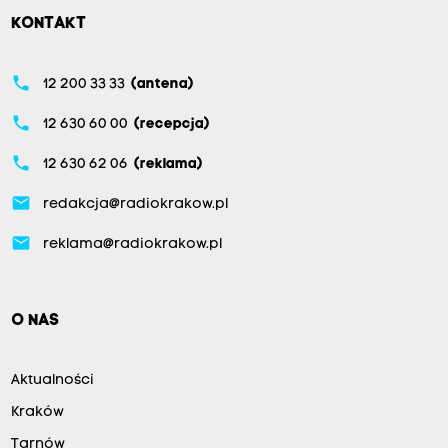
KONTAKT
phone
12 200 33 33
(antena)
phone
12 630 60 00
(recepcja)
phone
12 630 62 06
(reklama)
email
redakcja@radiokrakow.pl
email
reklama@radiokrakow.pl
O NAS
Aktualności
Kraków
Tarnów