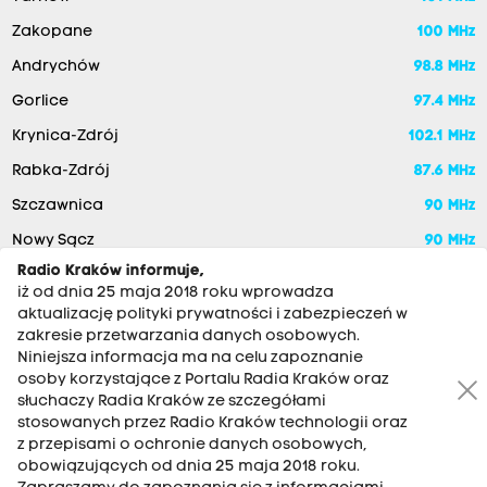
Zakopane
100 MHz
Andrychów
98.8 MHz
Gorlice
97.4 MHz
Krynica-Zdrój
102.1 MHz
Rabka-Zdrój
87.6 MHz
Szczawnica
90 MHz
Nowy Sącz
90 MHz
Radio Kraków informuje,
iż od dnia 25 maja 2018 roku wprowadza
aktualizację polityki prywatności i zabezpieczeń w
zakresie przetwarzania danych osobowych.
Niniejsza informacja ma na celu zapoznanie
osoby korzystające z Portalu Radia Kraków oraz
słuchaczy Radia Kraków ze szczegółami
stosowanych przez Radio Kraków technologii oraz
RADIO KRAKÓW SA. Aleja Juliusza Słowackiego 22, 30-007
z przepisami o ochronie danych osobowych,
Kraków
obowiązujących od dnia 25 maja 2018 roku.