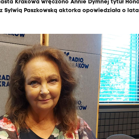
Miasta Krakowa wręczono Annie Dymnej tytuł Hon
z Sylwią Paszkowską aktorka opowiedziała o lat