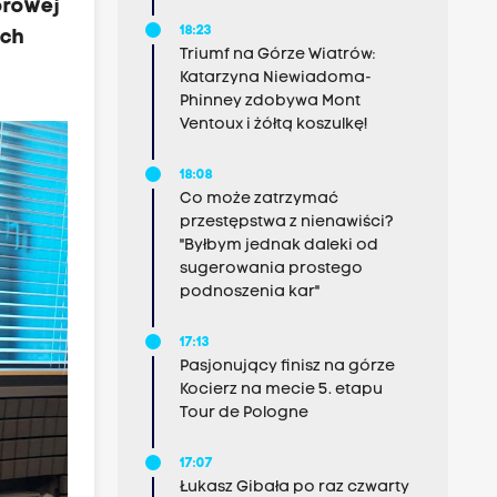
orowej
18:23
ach
Triumf na Górze Wiatrów:
Katarzyna Niewiadoma-
Phinney zdobywa Mont
Ventoux i żółtą koszulkę!
18:08
Co może zatrzymać
przestępstwa z nienawiści?
"Byłbym jednak daleki od
sugerowania prostego
podnoszenia kar"
17:13
Pasjonujący finisz na górze
Kocierz na mecie 5. etapu
Tour de Pologne
17:07
Łukasz Gibała po raz czwarty