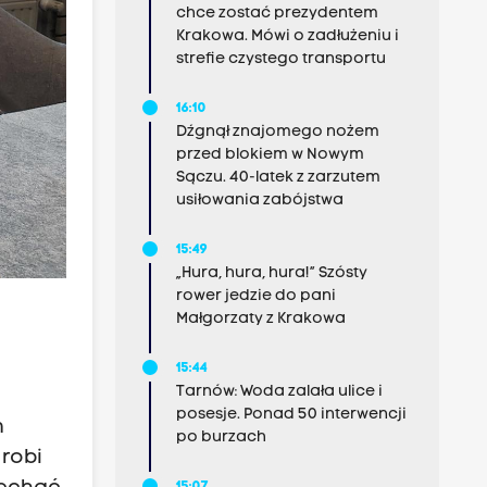
chce zostać prezydentem
Krakowa. Mówi o zadłużeniu i
strefie czystego transportu
16:10
Dźgnął znajomego nożem
przed blokiem w Nowym
Sączu. 40-latek z zarzutem
usiłowania zabójstwa
15:49
„Hura, hura, hura!” Szósty
rower jedzie do pani
Małgorzaty z Krakowa
15:44
Tarnów: Woda zalała ulice i
posesje. Ponad 50 interwencji
m
po burzach
 robi