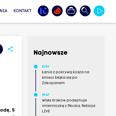
NIA
KONTAKT
share
Najnowsze
21:01
Łania z pokrywą kosza na
śmieci błąka się po
Zakopanem
,
19:47
Wisła Kraków podejmuje
imienniczkę z Płocka. Relacja
rodę, 5
LIVE