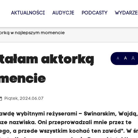
AKTUALNOŚCI
AUDYCJE
PODCASTY
WYDARZE
orką w najlepszym momencie
tałam aktorką
A
A
A
mencie
_range
Piątek, 2024.06.07
awdę wybitnymi reżyserami – Swinarskim, Wajdą
sze nazwiska. Oni przeprowadzali mnie przez te
kiego, a przede wszystkim kochać ten zawód". W ś