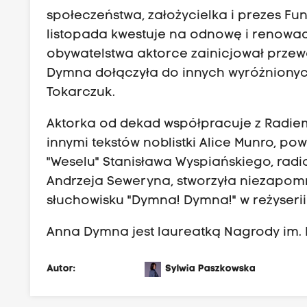
społeczeństwa, założycielka i prezes Fu
listopada kwestuje na odnowę i renow
obywatelstwa aktorce zainicjował prze
Dymna dołączyła do innych wyróżnionych, 
Tokarczuk.
Aktorka od dekad współpracuje z Radiem
innymi tekstów noblistki Alice Munro, po
"Weselu" Stanisława Wyspiańskiego, rad
Andrzeja Seweryna, stworzyła niezapomn
słuchowisku "Dymna! Dymna!" w reżyserii
Anna Dymna jest laureatką Nagrody im.
Autor:
Sylwia Paszkowska