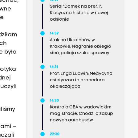
jechać,
15:07
Serial "Domek na prerii".
iwne
Klasyczna historia w nowej
ie
odsłonie
14:39
dziłam
Atak na Ukraińców w
ach
Krakowie. Nagranie obiegło
e było
sieć, policja szuka sprawcy
14:31
potyka
Prof. Inga Ludwin: Medycyna
dnej
estetyczna to procedura
uczyli
okaleczająca
14:30
Kontrola CBA w wadowickim
iliśmy
magistracie. Chodzi o zakup
nowych autobusów
rami –
dzali
22:30