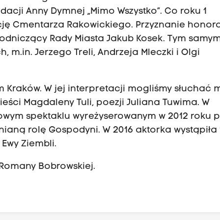
ndacji Anny Dymnej „Mimo Wszystko”. Co roku 1
ację Cmentarza Rakowickiego. Przyznanie hono
wodniczący Rady Miasta Jakub Kosek. Tym samy
m.in. Jerzego Treli, Andrzeja Mleczki i Olgi
 Kraków. W jej interpretacji mogliśmy słuchać 
wieści Magdaleny Tuli, poezji Juliana Tuwima. W
iowym spektaklu wyreżyserowanym w 2012 roku p
ianą rolę Gospodyni. W 2016 aktorka wystąpiła
 Ewy Ziembli.
 Romany Bobrowskiej.