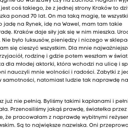
o ciągnie do Warszawy czy na Zachód. Mogłam wy
jest coś takiego, że z jednej strony Kraków to dz
eszka ponad 70 lat. On ma taką magię, te wszystk
, to jadę na Rynek, idę na Wawel, mam tam takie
adę. Kraków daje siły jak się w nim mieszka. Uro
 Nie było luksusów, pieniędzy i niczego w sklep
łam się cieszyć wszystkim. Dla mnie najważniejsz
zyjaciół, rodzinę i gdzie potem weszłam w świat
a dla młodej aktorki, która wchodzi na ulicę i s
ni nauczyli mnie wolności i radości. Zabytki z je
 w samotności, natomiast ludzie tak naprawdę na
raz już nie pełnią. Byliśmy takimi kapłanami i pełn
ała. Przenosiliśmy jakąś prawdę, światełka przez
e, że pracowałam z naprawdę wybitnymi reżyse
skim. Są to największe nazwiska. Oni przeprowa