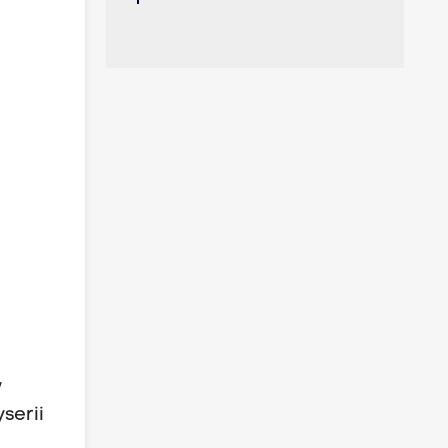
w
serii