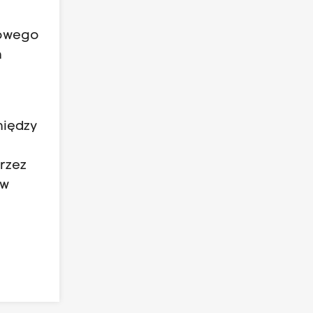
rowego
m
między
rzez
 w