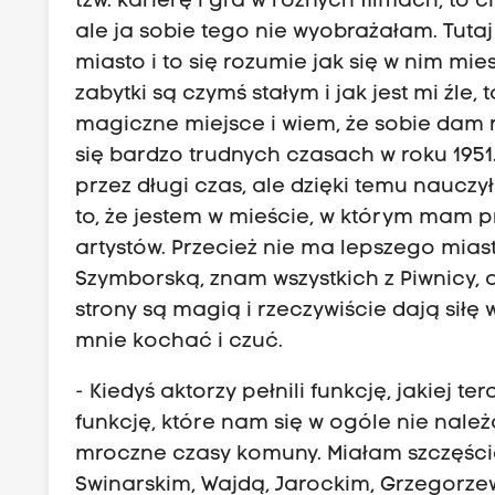
tzw. karierę i gra w różnych filmach, t
ale ja sobie tego nie wyobrażałam. Tutaj 
miasto i to się rozumie jak się w nim mi
zabytki są czymś stałym i jak jest mi źle
magiczne miejsce i wiem, że sobie dam r
się bardzo trudnych czasach w roku 1951.
przez długi czas, ale dzięki temu nauczy
to, że jestem w mieście, w którym mam pr
artystów. Przecież nie ma lepszego miast
Szymborską, znam wszystkich z Piwnicy, o
strony są magią i rzeczywiście dają siłę
mnie kochać i czuć.
- Kiedyś aktorzy pełnili funkcję, jakiej te
funkcję, które nam się w ogóle nie należ
mroczne czasy komuny. Miałam szczęści
Swinarskim, Wajdą, Jarockim, Grzegorzew