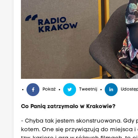
Pokaż
Tweetnij
Udostęp
Co Panią zatrzymało w Krakowie?
- Chyba tak jestem skonstruowana. Gdy p
kotem. One się przywiązują do miejsca i 