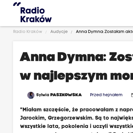
Radio Kraków
Audycje
Anna Dymna: Zostałam akt
Anna Dymna: Zos
w najlepszym mo
date
Sylwia
PASZKOWSKA
Przed hejnałem
"Miałam szczęście, że pracowałam z napr
Jarockim, Grzegorzewskim. Są to najwięk
wszystkie lata, pokolenia i uczyli wszyst