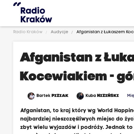
Radio Kraków
Audycje
Afganistan z Łukaszem Koce
Afganistan z Łuk
Kocewiakiem - gór
Bartek
PIZIAK
Kuba
NIZIŃSKI
Mi
Afganistan, to kraj który wg World Happin
najbardziej nieszczęśliwych miejsc do ży
zbyt wielu wyjazdów i podróży. Jednak to