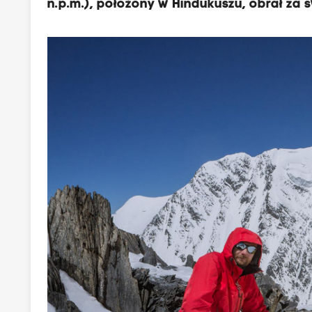
n.p.m.), położony w Hindukuszu, obrał za 