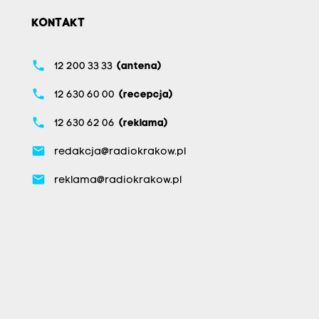
KONTAKT
phone
12 200 33 33
(antena)
phone
12 630 60 00
(recepcja)
phone
12 630 62 06
(reklama)
email
redakcja@radiokrakow.pl
email
reklama@radiokrakow.pl