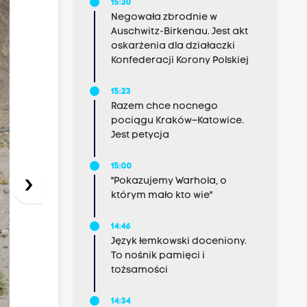
15:30
Negowała zbrodnie w
Auschwitz-Birkenau. Jest akt
oskarżenia dla działaczki
Konfederacji Korony Polskiej
15:23
Razem chce nocnego
pociągu Kraków–Katowice.
Jest petycja
15:00
›
"Pokazujemy Warhola, o
którym mało kto wie"
14:46
Język łemkowski doceniony.
To nośnik pamięci i
tożsamości
14:34