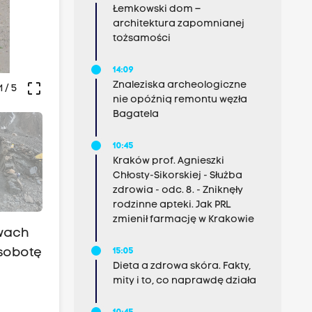
Łemkowski dom –
architektura zapomnianej
tożsamości
14:09
Znaleziska archeologiczne
crop_free
1
/ 5
nie opóźnią remontu węzła
Bagatela
10:45
Kraków prof. Agnieszki
Chłosty-Sikorskiej - Służba
zdrowia - odc. 8. - Zniknęły
rodzinne apteki. Jak PRL
zmienił farmację w Krakowie
wach
 sobotę
15:05
Dieta a zdrowa skóra. Fakty,
mity i to, co naprawdę działa