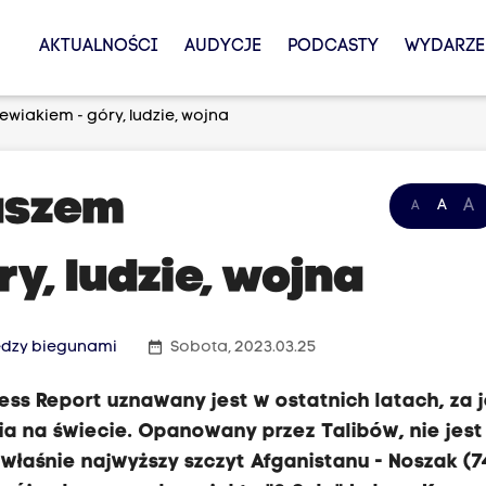
AKTUALNOŚCI
AUDYCJE
PODCASTY
WYDARZE
wiakiem - góry, ludzie, wojna
aszem
A
A
A
y, ludzie, wojna
date_range
ędzy biegunami
Sobota, 2023.03.25
ess Report uznawany jest w ostatnich latach, za 
cia na świecie. Opanowany przez Talibów, nie jes
 właśnie najwyższy szczyt Afganistanu - Noszak (