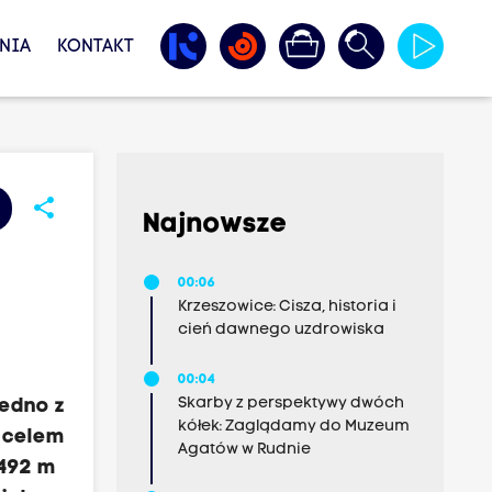
NIA
KONTAKT
share
Najnowsze
00:06
Krzeszowice: Cisza, historia i
cień dawnego uzdrowiska
00:04
Skarby z perspektywy dwóch
jedno z
kółek: Zaglądamy do Muzeum
t celem
Agatów w Rudnie
7492 m