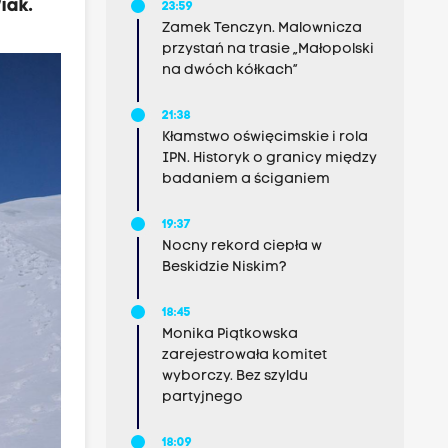
iak.
23:59
Zamek Tenczyn. Malownicza
przystań na trasie „Małopolski
na dwóch kółkach”
21:38
Kłamstwo oświęcimskie i rola
IPN. Historyk o granicy między
badaniem a ściganiem
19:37
Nocny rekord ciepła w
Beskidzie Niskim?
18:45
Monika Piątkowska
zarejestrowała komitet
wyborczy. Bez szyldu
partyjnego
18:09