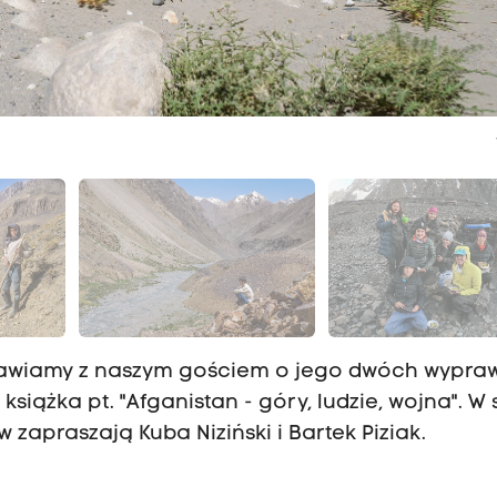
awiamy z naszym gościem o jego dwóch wypra
 książka pt. "Afganistan - góry, ludzie, wojna". W
 zapraszają Kuba Niziński i Bartek Piziak.