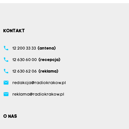
KONTAKT
phone
12 200 33 33
(antena)
phone
12 630 60 00
(recepcja)
phone
12 630 62 06
(reklama)
email
redakcja@radiokrakow.pl
email
reklama@radiokrakow.pl
O NAS