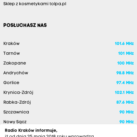
Sklep z kosmetykami tolpa.pl
POSŁUCHASZ NAS
Kraków
101.6 MHz
Tarnów
101 MHz
Zakopane
100 MHz
Andrychów
98.8 MHz
Gorlice
97.4 MHz
Krynica-Zdrój
102.1 MHz
Rabka-Zdrój
87.6 MHz
Szczawnica
90 MHz
Nowy Sącz
90 MHz
Radio Kraków informuje,
iż od dnia 25 maja 2018 roku wprowadza