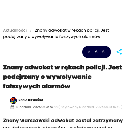
Aktualności
Znany adwokat w rękach policji. Jest
podejrzany o wywoływanie fałszywych alarmów
share
A
A
A
Znany adwokat w rękach policji. Jest
podejrzany o wywoływanie
fałszywych alarmów
Radio
KRAKÓW
date_range
Niedziela, 2026.05.31 16:33
( Edytowany Niedziela, 2026.05.31 16:40 )
Znany warszawski adwokat został zatrzymany