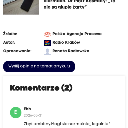
alarmach. Dr Piotr Kosmaty: „To
nie są głupie żarty”
Źródło:
Polska Agencja Prasowa
Autor:
Radio Kraków
Opracowanie:
Renata Radłowska
Wyślij opinię na temat artykułu
Komentarze (2)
Ehh
E
2026-05-31
Zbyt ambitny.Mogl sie normalnie,, legalnie "