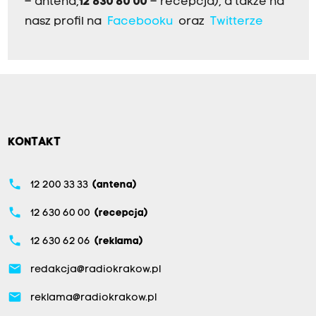
– antena,
12 630 60 00
– recepcja), a także na
nasz profil na
Facebooku
oraz
Twitterze
KONTAKT
phone
12 200 33 33
(antena)
phone
12 630 60 00
(recepcja)
phone
12 630 62 06
(reklama)
email
redakcja@radiokrakow.pl
email
reklama@radiokrakow.pl