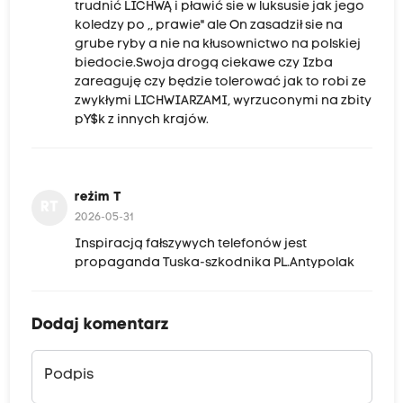
trudnić LICHWĄ i pławić sie w luksusie jak jego
koledzy po ,, prawie" ale On zasadził sie na
grube ryby a nie na kłusownictwo na polskiej
biedocie.Swoja drogą ciekawe czy Izba
zareaguję czy będzie tolerować jak to robi ze
zwykłymi LICHWIARZAMI, wyrzuconymi na zbity
pY$k z innych krajów.
reżim T
RT
2026-05-31
Inspiracją fałszywych telefonów jest
propaganda Tuska-szkodnika PL.Antypolak
Dodaj komentarz
Podpis