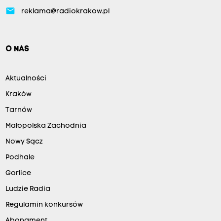
email
reklama@radiokrakow.pl
O NAS
Aktualności
Kraków
Tarnów
Małopolska Zachodnia
Nowy Sącz
Podhale
Gorlice
Ludzie Radia
Regulamin konkursów
Abonament