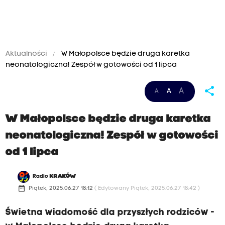
Aktualności
W Małopolsce będzie druga karetka
neonatologiczna! Zespół w gotowości od 1 lipca
share
A
A
A
W Małopolsce będzie druga karetka
neonatologiczna! Zespół w gotowości
od 1 lipca
Radio
KRAKÓW
date_range
Piątek, 2025.06.27 18:12
( Edytowany Piątek, 2025.06.27 18:42 )
Świetna wiadomość dla przyszłych rodziców -