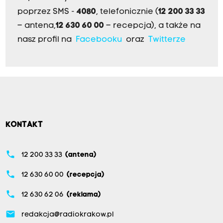
poprzez SMS -
4080
, telefonicznie (
12 200 33 33
– antena,
12 630 60 00
– recepcja), a także na
nasz profil na
Facebooku
oraz
Twitterze
KONTAKT
phone
12 200 33 33
(antena)
phone
12 630 60 00
(recepcja)
phone
12 630 62 06
(reklama)
email
redakcja@radiokrakow.pl