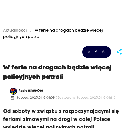
Aktualności
W ferie na drogach będzie więcej
policyjnych patroli
share
A
A
A
W ferie na drogach będzie więcej
policyjnych patroli
Radio
KRAKÓW
date_range
Sobota, 2025.01.18 08:09
( Edytowany Sobota, 2025.01.18 08:11 )
Od soboty w związku z rozpoczynającymi się
feriami zimowymi na drogi w całej Polsce
wyjedzie więcej policyjnych patroli –