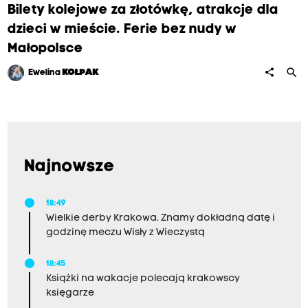
Bilety kolejowe za złotówkę, atrakcje dla
dzieci w mieście. Ferie bez nudy w
Małopolsce
search
share
Ewelina
KOŁPAK
Najnowsze
18:49
Wielkie derby Krakowa. Znamy dokładną datę i
godzinę meczu Wisły z Wieczystą
18:45
Książki na wakacje polecają krakowscy
księgarze