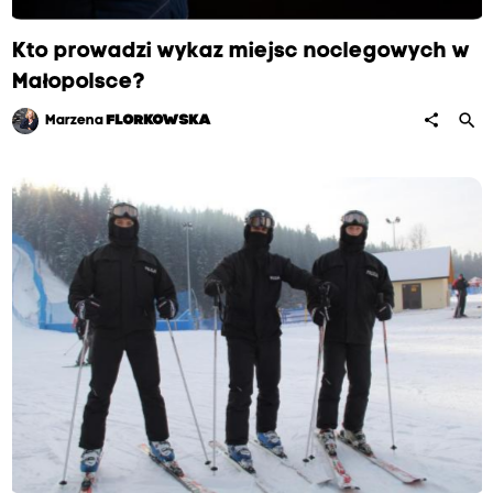
Kto prowadzi wykaz miejsc noclegowych w
Małopolsce?
search
share
Marzena
FLORKOWSKA