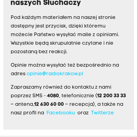
naszych Słuchaczy
Pod każdym materiałem na naszej stronie
dostępny jest przycisk, dzięki któremu
możecie Państwo wysyłać maile z opiniami.
Wszystkie będą skrupulatnie czytane i nie
pozostaną bez reakcji.
Opinie można wysyłać też bezpośrednio na
adres
opinie@radiokrakow.pl
Zapraszamy również do kontaktu z nami
poprzez SMS -
4080
, telefonicznie (
12 200 33 33
– antena,
12 630 60 00
– recepcja), a także na
nasz profil na
Facebooku
oraz
Twitterze