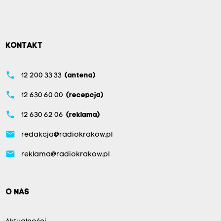
KONTAKT
phone
12 200 33 33
(antena)
phone
12 630 60 00
(recepcja)
phone
12 630 62 06
(reklama)
email
redakcja@radiokrakow.pl
email
reklama@radiokrakow.pl
O NAS