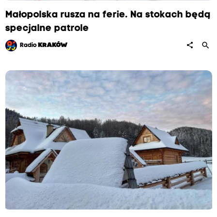
Małopolska rusza na ferie. Na stokach będą
specjalne patrole
search
share
Radio
KRAKÓW