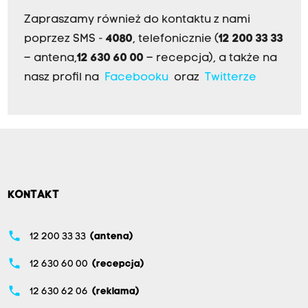
Zapraszamy również do kontaktu z nami
poprzez SMS -
4080
, telefonicznie (
12 200 33 33
– antena,
12 630 60 00
– recepcja), a także na
nasz profil na
Facebooku
oraz
Twitterze
KONTAKT
phone
12 200 33 33
(antena)
phone
12 630 60 00
(recepcja)
phone
12 630 62 06
(reklama)