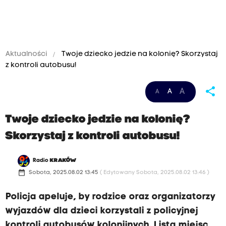
Aktualności
Twoje dziecko jedzie na kolonię? Skorzystaj
z kontroli autobusu!
share
A
A
A
Twoje dziecko jedzie na kolonię?
Skorzystaj z kontroli autobusu!
Radio
KRAKÓW
date_range
Sobota, 2025.08.02 13:45
( Edytowany Sobota, 2025.08.02 13:46 )
Policja apeluje, by rodzice oraz organizatorzy
wyjazdów dla dzieci korzystali z policyjnej
kontroli autobusów kolonijnych. Lista miejsc