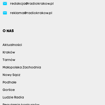
email
redakcja@radiokrakow.pl
email
reklama@radiokrakow.pl
O NAS
Aktualności
Kraków
Tarnów
Małopolska Zachodnia
Nowy Sącz
Podhale
Gorlice
Ludzie Radia