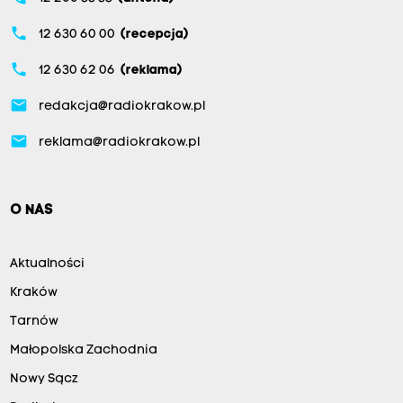
phone
12 630 60 00
(recepcja)
phone
12 630 62 06
(reklama)
email
redakcja@radiokrakow.pl
email
reklama@radiokrakow.pl
O NAS
Aktualności
Kraków
Tarnów
Małopolska Zachodnia
Nowy Sącz