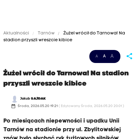
Aktualności
Tarnów
Żużel wrócił do Tarnowa! Na
stadion przyszli wreszcie kibice
share
A
A
A
Żużel wrócił do Tarnowa! Na stadion
przyszli wreszcie kibice
Jakub
SAJDAK
date_range
Środa, 2026.05.20 19:21
( Edytowany Środa, 2026.05.20 20:01 )
Po miesiącach niepewności i upadku Unii
Tarnów na stadionie przy ul. Zbylitowskiej
znów było słychać ryk żużlowych silników.