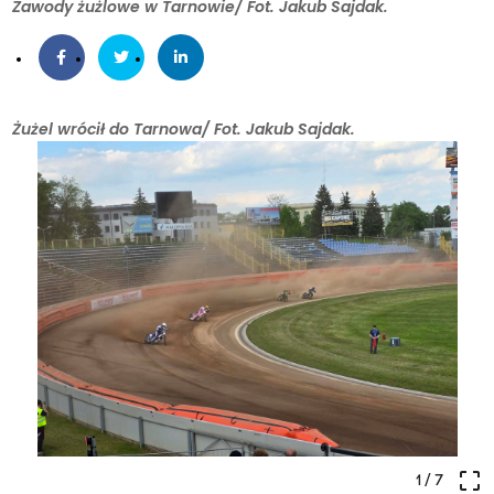
Zawody żużlowe w Tarnowie/ Fot. Jakub Sajdak.
Żużel wrócił do Tarnowa/ Fot. Jakub Sajdak.
crop_free
1
/ 7