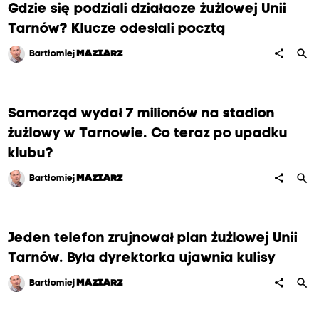
Gdzie się podziali działacze żużlowej Unii
Tarnów? Klucze odesłali pocztą
search
share
Bartłomiej
MAZIARZ
Samorząd wydał 7 milionów na stadion
żużlowy w Tarnowie. Co teraz po upadku
klubu?
search
share
Bartłomiej
MAZIARZ
Jeden telefon zrujnował plan żużlowej Unii
Tarnów. Była dyrektorka ujawnia kulisy
search
share
Bartłomiej
MAZIARZ