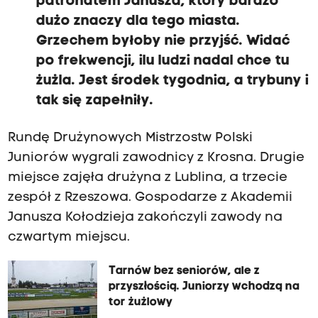
patronatem Janusza, który bardzo
dużo znaczy dla tego miasta.
Grzechem byłoby nie przyjść. Widać
po frekwencji, ilu ludzi nadal chce tu
żużla. Jest środek tygodnia, a trybuny i
tak się zapełniły.
Rundę Drużynowych Mistrzostw Polski
Juniorów wygrali zawodnicy z Krosna. Drugie
miejsce zajęła drużyna z Lublina, a trzecie
zespół z Rzeszowa. Gospodarze z Akademii
Janusza Kołodzieja zakończyli zawody na
czwartym miejscu.
Tarnów bez seniorów, ale z
przyszłością. Juniorzy wchodzą na
tor żużlowy