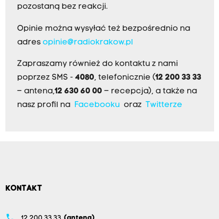
pozostaną bez reakcji.
Opinie można wysyłać też bezpośrednio na
adres
opinie@radiokrakow.pl
Zapraszamy również do kontaktu z nami
poprzez SMS -
4080
, telefonicznie (
12 200 33 33
– antena,
12 630 60 00
– recepcja), a także na
nasz profil na
Facebooku
oraz
Twitterze
KONTAKT
phone
12 200 33 33
(antena)