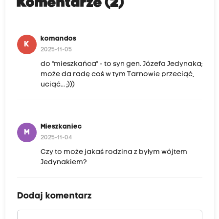
Komentarze (2)
komandos
K
2025-11-05
do "mieszkańca" - to syn gen. Józefa Jedynaka;
może da radę coś w tym Tarnowie przeciąć,
uciąć... ;)))
Mieszkaniec
M
2025-11-04
Czy to może jakaś rodzina z byłym wójtem
Jedynakiem?
Dodaj komentarz