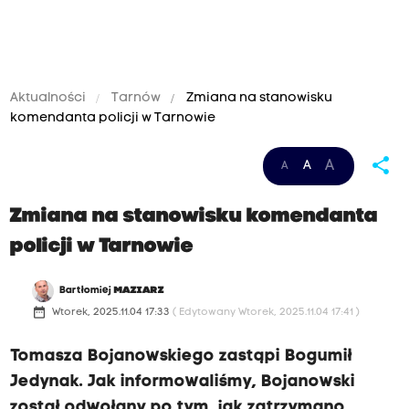
Aktualności
Tarnów
Zmiana na stanowisku
komendanta policji w Tarnowie
share
A
A
A
Zmiana na stanowisku komendanta
policji w Tarnowie
Bartłomiej
MAZIARZ
date_range
Wtorek, 2025.11.04 17:33
( Edytowany Wtorek, 2025.11.04 17:41 )
Tomasza Bojanowskiego zastąpi Bogumił
Jedynak. Jak informowaliśmy, Bojanowski
został odwołany po tym, jak zatrzymano