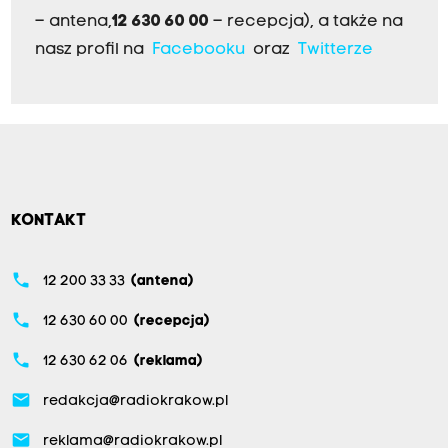
– antena,
12 630 60 00
– recepcja), a także na
nasz profil na
Facebooku
oraz
Twitterze
KONTAKT
phone
12 200 33 33
(antena)
phone
12 630 60 00
(recepcja)
phone
12 630 62 06
(reklama)
email
redakcja@radiokrakow.pl
email
reklama@radiokrakow.pl