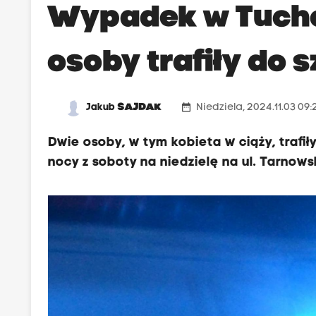
Wypadek w Tucho
osoby trafiły do s
date_range
Jakub
SAJDAK
Niedziela, 2024.11.03 09
Dwie osoby, w tym kobieta w ciąży, trafił
nocy z soboty na niedzielę na ul. Tarnows