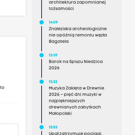
architektura zapomnianej
tożsamości
14:09
Znaleziska archeologiczne
nie opóźnią remontu węzła
Bagatela
13:39
Barok na Spiszu Niedzica
2026
13:22
 to
Muzyka Zaklęta w Drewnie
2026 – pięć dni muzyki w
najpiękniejszych
drewnianych zabytkach
Małopolski
12:52
Upał zatrzymuje pociągi.