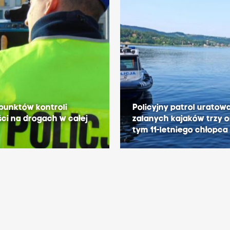
punktów kontroli
Policyjny patrol uratowa
ci na drogach w całej
zalanych kajaków trzy 
tym 11-letniego chłopca