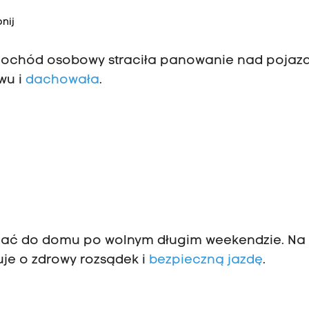
nij
mochód osobowy straciła panowanie nad pojaz
wu i
dachowała
.
acać do domu po wolnym długim weekendzie. Na
uje o zdrowy rozsądek i
bezpieczną jazdę
.