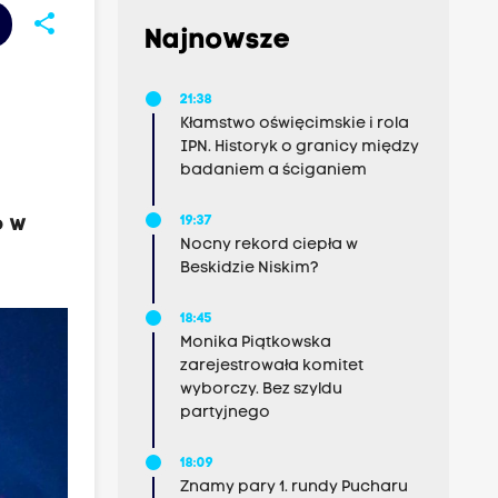
share
Najnowsze
21:38
Kłamstwo oświęcimskie i rola
IPN. Historyk o granicy między
badaniem a ściganiem
o w
19:37
Nocny rekord ciepła w
Beskidzie Niskim?
18:45
Monika Piątkowska
zarejestrowała komitet
wyborczy. Bez szyldu
partyjnego
18:09
Znamy pary 1. rundy Pucharu