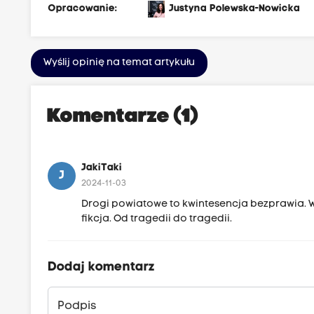
Opracowanie:
Justyna Polewska-Nowicka
Wyślij opinię na temat artykułu
Komentarze (1)
JakiTaki
J
2024-11-03
Drogi powiatowe to kwintesencja bezprawia. Wię
fikcja. Od tragedii do tragedii.
Dodaj komentarz
Podpis