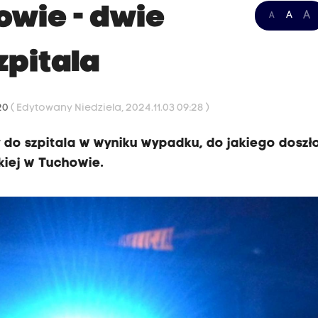
wie - dwie
A
A
A
zpitala
:20
( Edytowany Niedziela, 2024.11.03 09:28 )
y do szpitala w wyniku wypadku, do jakiego doszł
kiej w Tuchowie.