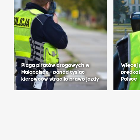
Plaga piratów drogowych w
Więcej 
Małopolsce - ponad tysiąc
prędkoś
kierowców straciło prawo jazdy
Polsce