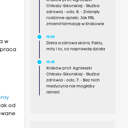
Kraków prof. Agnieszki
Chłosty-Sikorskiej - Służba
zdrowia - odc. 8. - Zniknęły
rodzinne apteki. Jak PRL
zmienił farmację w Krakowie
15:05
a w
Dieta a zdrowa skóra. Fakty,
 praca
mity i to, co naprawdę działa
10:45
Kraków prof. Agnieszki
Chłosty-Sikorskiej - Służba
zdrowia - odc. 7. - Bez nich
medycyna nie mogłaby
istnieć
enty
nak od
nowane