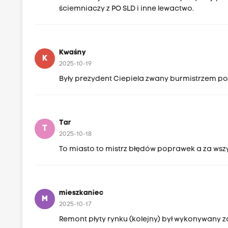
ściemniaczy z PO SLD i inne lewactwo.
Kwaśny
K
2025-10-19
Były prezydent Ciepiela zwany burmistrzem po
Tar
T
2025-10-18
To miasto to mistrz błędów poprawek a za wsz
mieszkaniec
M
2025-10-17
Remont płyty rynku (kolejny) był wykonywany za