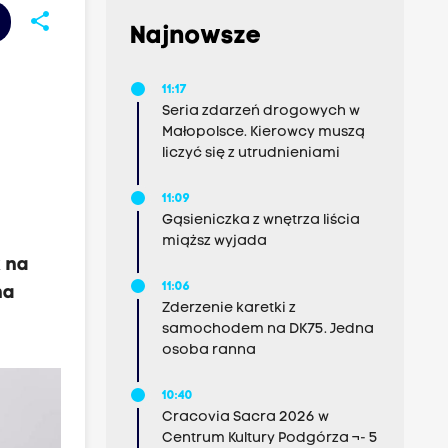
share
Najnowsze
11:17
Seria zdarzeń drogowych w
Małopolsce. Kierowcy muszą
liczyć się z utrudnieniami
11:09
Gąsieniczka z wnętrza liścia
miąższ wyjada
k na
11:06
na
Zderzenie karetki z
samochodem na DK75. Jedna
osoba ranna
10:40
Cracovia Sacra 2026 w
Centrum Kultury Podgórza ¬- 5