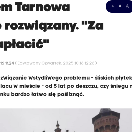
em Tarnowa
A
A
A
 rozwiązany. "Za
apłacić"
16 11:24
( Edytowany Czwartek, 2025.10.16 12:26 )
ozwiązanie wstydliwego problemu - śliskich płyte
acu w mieście - od 5 lat po deszczu, czy śniegu 
ku bardzo łatwo się pośliznąć.