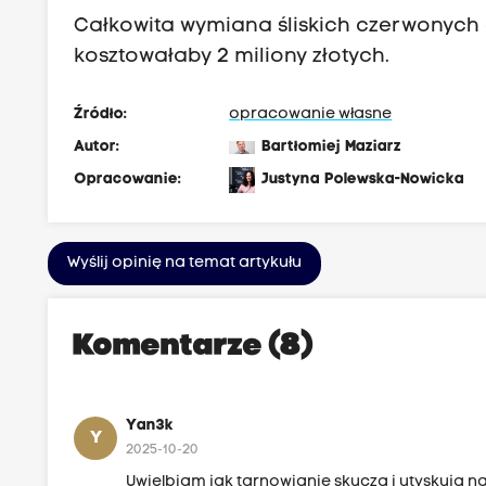
Całkowita wymiana śliskich czerwonych
kosztowałaby 2 miliony złotych.
Źródło:
opracowanie własne
Autor:
Bartłomiej Maziarz
Opracowanie:
Justyna Polewska-Nowicka
Wyślij opinię na temat artykułu
Komentarze (8)
Yan3k
Y
2025-10-20
Uwielbiam jak tarnowianie skuczą i utyskują 