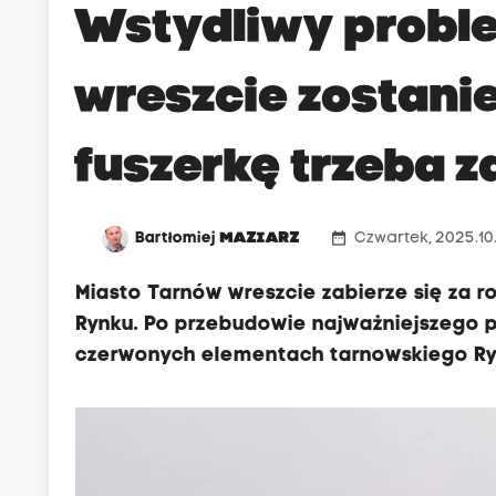
Wstydliwy probl
wreszcie zostanie
fuszerkę trzeba z
date_range
Bartłomiej
MAZIARZ
Czwartek, 2025.10.
Miasto Tarnów wreszcie zabierze się za r
Rynku. Po przebudowie najważniejszego pl
czerwonych elementach tarnowskiego Ryn