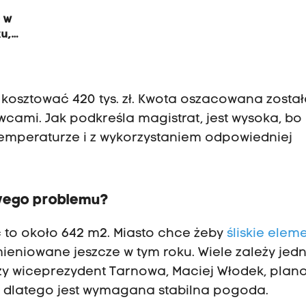
- w
ku,
osztować 420 tys. zł. Kwota oszacowana został
cami. Jak podkreśla magistrat, jest wysoka, bo
temperaturze i z wykorzystaniem odpowiedniej
iwego problemu?
ć to około 642 m2. Miasto chce żeby
śliskie elem
eniowane jeszcze w tym roku. Wiele zależy jed
y wiceprezydent Tarnowa, Maciej Włodek, pla
, dlatego jest wymagana stabilna pogoda.