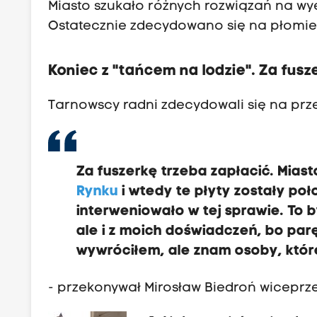
Miasto szukało różnych rozwiązań na wye
Ostatecznie zdecydowano się na płomie
Koniec z "tańcem na lodzie". Za fusz
Tarnowscy radni zdecydowali się na prz
Za fuszerkę trzeba zapłacić. Miast
Rynku
i wtedy te płyty zostały poł
interweniowało w tej sprawie. To by
ale i z moich doświadczeń, bo parę
wywróciłem, ale znam osoby, które
- przekonywał Mirosław Biedroń wiceprz