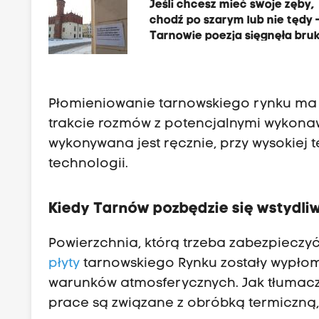
Jeśli chcesz mieć swoje zęby,
chodź po szarym lub nie tędy 
Tarnowie poezja sięgnęła bru
dosłownie
Płomieniowanie tarnowskiego rynku ma k
trakcie rozmów z potencjalnymi wykonaw
wykonywana jest ręcznie, przy wysokiej 
technologii.
Kiedy Tarnów pozbędzie się wstydl
Powierzchnia, którą trzeba zabezpieczy
płyty
tarnowskiego Rynku zostały wypłomi
warunków atmosferycznych. Jak tłumacz
prace są związane z obróbką termiczną