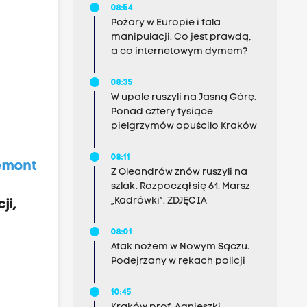
08:54
Pożary w Europie i fala
manipulacji. Co jest prawdą,
a co internetowym dymem?
08:35
W upale ruszyli na Jasną Górę.
Ponad cztery tysiące
pielgrzymów opuściło Kraków
08:11
remont
Z Oleandrów znów ruszyli na
szlak. Rozpoczął się 61. Marsz
„Kadrówki”. ZDJĘCIA
ji,
08:01
Atak nożem w Nowym Sączu.
Podejrzany w rękach policji
10:45