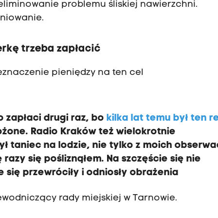
liminowanie problemu śliskiej nawierzchni.
niowanie.
erkę trzeba zapłacić
eznaczenie pieniędzy na ten cel
o zapłaci drugi raz, bo
kilka lat temu był ten 
ożone. Radio Kraków też wielokrotnie
ł taniec na lodzie, nie tylko z moich obserwac
 razy się pośliznąłem. Na szczęście się nie
 się przewróciły i odniosły obrażenia
ewodniczący rady miejskiej w Tarnowie.