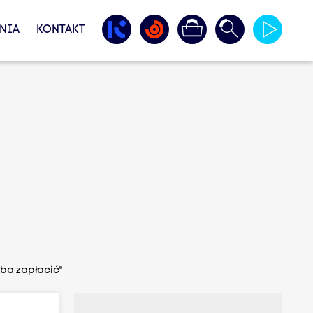
NIA
KONTAKT
eba zapłacić"