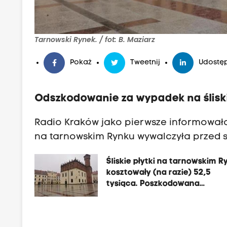
Tarnowski Rynek. / fot: B. Maziarz
Pokaż
Tweetnij
Udostęp
Odszkodowanie za wypadek na śliski
Radio Kraków jako pierwsze informowało,
na tarnowskim Rynku wywalczyła przed 
Śliskie płytki na tarnowskim R
kosztowały (na razie) 52,5
tysiąca. Poszkodowana
wywalczyła odszkodowanie