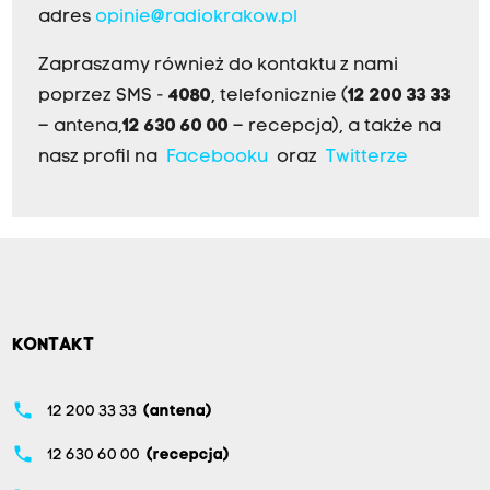
adres
opinie@radiokrakow.pl
Zapraszamy również do kontaktu z nami
poprzez SMS -
4080
, telefonicznie (
12 200 33 33
– antena,
12 630 60 00
– recepcja), a także na
nasz profil na
Facebooku
oraz
Twitterze
KONTAKT
phone
12 200 33 33
(antena)
phone
12 630 60 00
(recepcja)