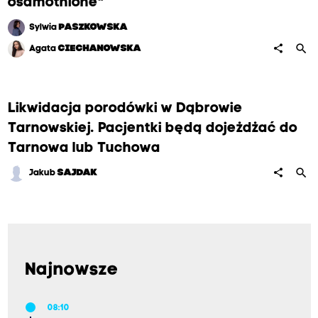
osamotnione"
Sylwia
PASZKOWSKA
search
share
Agata
CIECHANOWSKA
Likwidacja porodówki w Dąbrowie
Tarnowskiej. Pacjentki będą dojeżdżać do
Tarnowa lub Tuchowa
search
share
Jakub
SAJDAK
Najnowsze
08:10