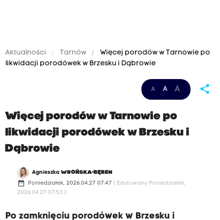
Aktualności
Tarnów
Więcej porodów w Tarnowie po
likwidacji porodówek w Brzesku i Dąbrowie
share
A
A
A
Więcej porodów w Tarnowie po
likwidacji porodówek w Brzesku i
Dąbrowie
Agnieszka
WROŃSKA-BĘBEN
date_range
Poniedziałek, 2026.04.27 07:47
( Edytowany Poniedziałek,
2026.04.27 07:53 )
Po zamknięciu porodówek w Brzesku i