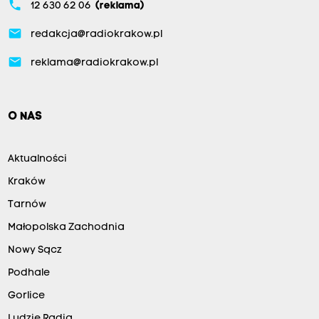
phone
12 630 62 06
(reklama)
email
redakcja@radiokrakow.pl
email
reklama@radiokrakow.pl
O NAS
Aktualności
Kraków
Tarnów
Małopolska Zachodnia
Nowy Sącz
Podhale
Gorlice
Ludzie Radia