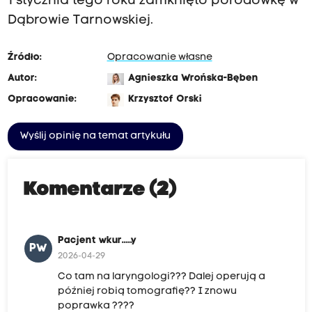
1 stycznia tego roku zamknięto porodówkę w
Dąbrowie Tarnowskiej.
Źródło:
Opracowanie własne
Autor:
Agnieszka Wrońska-Bęben
Opracowanie:
Krzysztof Orski
Wyślij opinię na temat artykułu
Komentarze (2)
Pacjent wkur.....y
PW
2026-04-29
Co tam na laryngologi??? Dalej operują a
później robią tomografię?? I znowu
poprawka ????