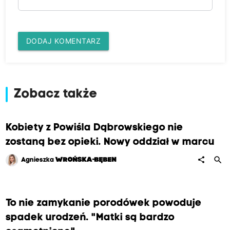
DODAJ KOMENTARZ
Zobacz także
Kobiety z Powiśla Dąbrowskiego nie
zostaną bez opieki. Nowy oddział w marcu
search
share
Agnieszka
WROŃSKA-BĘBEN
To nie zamykanie porodówek powoduje
spadek urodzeń. "Matki są bardzo