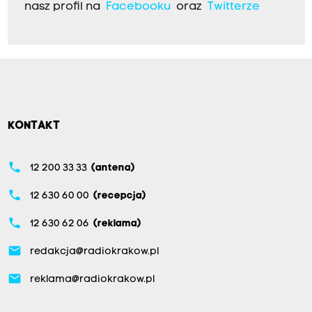
nasz profil na
Facebooku
oraz
Twitterze
KONTAKT
phone
12 200 33 33
(antena)
phone
12 630 60 00
(recepcja)
phone
12 630 62 06
(reklama)
email
redakcja@radiokrakow.pl
email
reklama@radiokrakow.pl