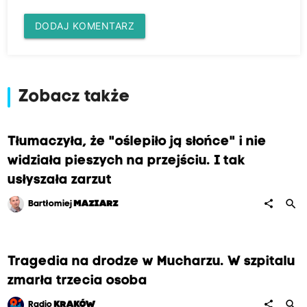
DODAJ KOMENTARZ
Zobacz także
Tłumaczyła, że "oślepiło ją słońce" i nie
widziała pieszych na przejściu. I tak
usłyszała zarzut
search
share
Bartłomiej
MAZIARZ
Tragedia na drodze w Mucharzu. W szpitalu
zmarła trzecia osoba
search
share
Radio
KRAKÓW