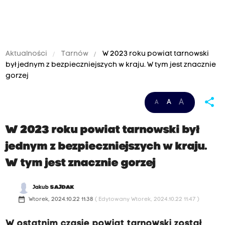
Aktualności
Tarnów
W 2023 roku powiat tarnowski
był jednym z bezpieczniejszych w kraju. W tym jest znacznie
gorzej
share
A
A
A
W 2023 roku powiat tarnowski był
jednym z bezpieczniejszych w kraju.
W tym jest znacznie gorzej
Jakub
SAJDAK
date_range
Wtorek, 2024.10.22 11:38
( Edytowany Wtorek, 2024.10.22 11:47 )
W ostatnim czasie powiat tarnowski został