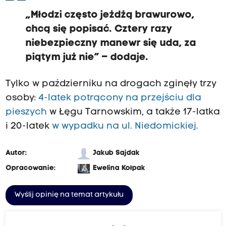
„Młodzi często jeżdżą brawurowo,
chcą się popisać. Cztery razy
niebezpieczny manewr się uda, za
piątym już nie” – dodaje.
Tylko w październiku na drogach zginęły trzy
osoby:
4-latek potrącony na przejściu dla
pieszych
w Łęgu Tarnowskim, a także 17-latka
i 20-latek
w wypadku na ul. Niedomickiej.
Autor:
Jakub Sajdak
Opracowanie:
Ewelina Kołpak
Wyślij opinię na temat artykułu