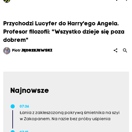
Przychodzi Lucyfer do Harry'ego Angela.
Profesor filozofii: "Wszystko dzieje się poza
dobrem"
search
share
Piotr
JĘDRZEJEWSKI
Najnowsze
07:36
Łania z zakleszczoną pokrywą śmietnika na szyi
w Zakopanem. Na razie bez próby uśpienia