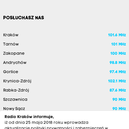
POSŁUCHASZ NAS
Kraków
101.6 MHz
Tarnów
101 MHz
Zakopane
100 MHz
Andrychów
98.8 MHz
Gorlice
97.4 MHz
Krynica-Zdrój
102.1 MHz
Rabka-Zdrój
87.6 MHz
Szczawnica
90 MHz
Nowy Sącz
90 MHz
Radio Kraków informuje,
iż od dnia 25 maja 2018 roku wprowadza
aktualizację polityki prywatności i zabezpieczeń w