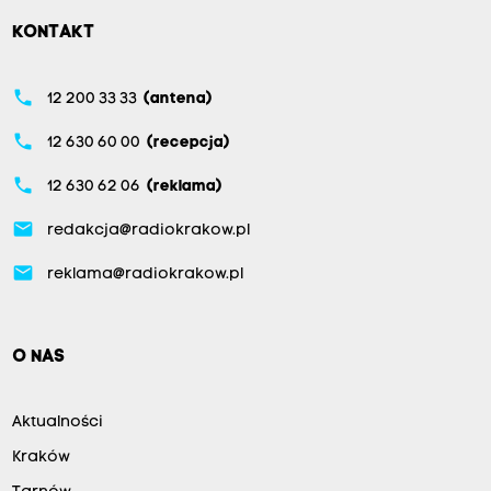
KONTAKT
phone
12 200 33 33
(antena)
phone
12 630 60 00
(recepcja)
phone
12 630 62 06
(reklama)
email
redakcja@radiokrakow.pl
email
reklama@radiokrakow.pl
O NAS
Aktualności
Kraków