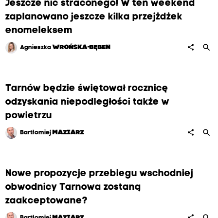
Jeszcze nic straconego! W ten weekend
zaplanowano jeszcze kilka przejżdżek
enomeleksem
search
share
Agnieszka
WROŃSKA-BĘBEN
Tarnów będzie świętował rocznicę
odzyskania niepodległości także w
powietrzu
search
share
Bartłomiej
MAZIARZ
Nowe propozycje przebiegu wschodniej
obwodnicy Tarnowa zostaną
zaakceptowane?
search
share
Bartłomiej
MAZIARZ