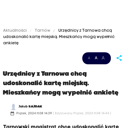
Aktualności
Tarnów
Urzędnicy z Tarnowa chcą
udoskonalić kartę miejską. Mieszkańcy mogą wypełnić
ankietę
share
A
A
A
Urzędnicy z Tarnowa chcą
udoskonalić kartę miejską.
Mieszkańcy mogą wypełnić ankietę
Jakub
SAJDAK
date_range
Piątek, 2024.11.08 14:39
( Edytowany Piątek, 2024.11.08 14:44 )
Tarnowski magistrat chce udoskonalić kartę