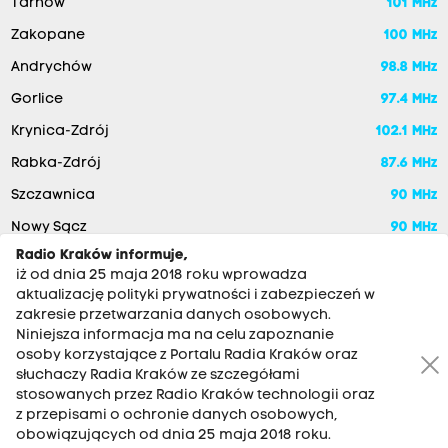
Tarnów
101 MHz
Zakopane
100 MHz
Andrychów
98.8 MHz
Gorlice
97.4 MHz
Krynica-Zdrój
102.1 MHz
Rabka-Zdrój
87.6 MHz
Szczawnica
90 MHz
Nowy Sącz
90 MHz
Radio Kraków informuje,
iż od dnia 25 maja 2018 roku wprowadza
aktualizację polityki prywatności i zabezpieczeń w
zakresie przetwarzania danych osobowych.
Niniejsza informacja ma na celu zapoznanie
osoby korzystające z Portalu Radia Kraków oraz
słuchaczy Radia Kraków ze szczegółami
stosowanych przez Radio Kraków technologii oraz
RADIO KRAKÓW SA. Aleja Juliusza Słowackiego 22, 30-007
z przepisami o ochronie danych osobowych,
Kraków
obowiązujących od dnia 25 maja 2018 roku.