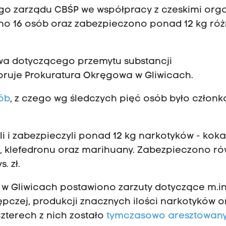
iego zarządu CBŚP we współpracy z czeskimi or
ano 16 osób oraz zabezpieczono ponad 12 kg ró
ztwa dotyczącego przemytu substancji
oruje Prokuratura Okręgowa w Gliwicach.
ób
, z czego wg śledczych pięć osób było członk
li i zabezpieczyli ponad 12 kg narkotyków - koka
 klefedronu oraz marihuany. Zabezpieczono ró
. zł.
w Gliwicach postawiono zarzuty dotyczące m.in
pczej, produkcji znacznych ilości narkotyków o
zterech z nich zostało
tymczasowo aresztowan