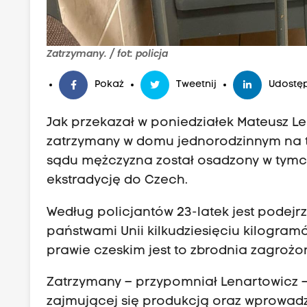
Zatrzymany. / fot: policja
Pokaż
Tweetnij
Udostęp
Jak przekazał w poniedziałek Mateusz L
zatrzymany w domu jednorodzinnym na t
sądu mężczyzna został osadzony w tymc
ekstradycję do Czech.
Według policjantów 23-latek jest podej
państwami Unii kilkudziesięciu kilogra
prawie czeskim jest to zbrodnia zagrożon
Zatrzymany – przypomniał Lenartowicz –
zajmującej się produkcją oraz wprowadz