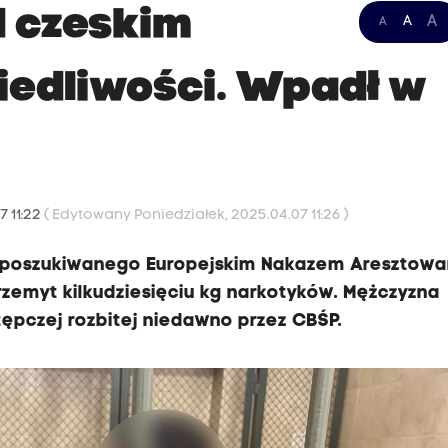
d czeskim
A
A
A
edliwości. Wpadł w
7 11:22
( Edytowany Poniedziałek, 2025.04.07 11:26 )
ka poszukiwanego Europejskim Nakazem Aresztowa
rzemyt kilkudziesięciu kg narkotyków. Mężczyzna
ępczej rozbitej niedawno przez CBŚP.