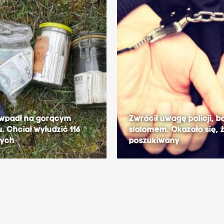
 wpadł na gorącym
Zwrócił uwagę policji, b
. Chciał wyłudzić 116
slalomem. Okazało się, ż
tych
poszukiwany