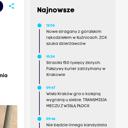
share
Najnowsze
12:06
Nowe stragany z góralskim
rękodziełem w Kuźnicach. ZCK
szuka dzierżawców
10:54
Straciła 150 tysięcy złotych.
Fałszywy kurier zatrzymany w
Krakowie
nia
09:47
Wisła Kraków gra o kolejną
wygraną u siebie. TRANSMISJA
MECZU Z WISŁĄ PŁOCK
09:46
Nie będzie innego kandydata