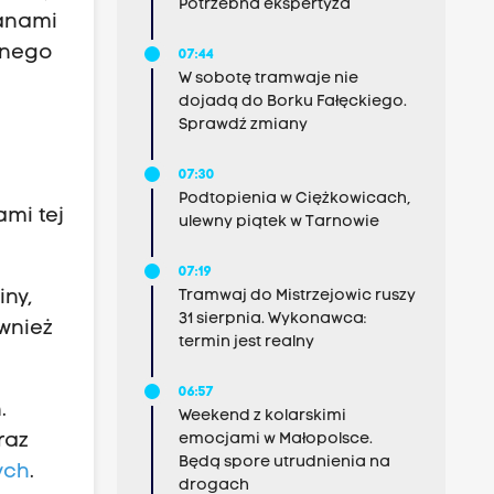
Potrzebna ekspertyza
ganami
żnego
07:44
W sobotę tramwaje nie
dojadą do Borku Fałęckiego.
Sprawdź zmiany
07:30
Podtopienia w Ciężkowicach,
ami tej
ulewny piątek w Tarnowie
07:19
Tramwaj do Mistrzejowic ruszy
iny,
31 sierpnia. Wykonawca:
wnież
termin jest realny
06:57
.
Weekend z kolarskimi
emocjami w Małopolsce.
raz
Będą spore utrudnienia na
ych
.
drogach