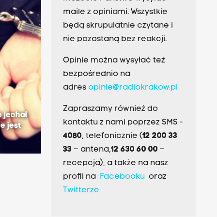
maile z opiniami. Wszystkie
będą skrupulatnie czytane i
nie pozostaną bez reakcji.
Opinie można wysyłać też
bezpośrednio na
adres
opinie@radiokrakow.pl
Zapraszamy również do
o jechał
kontaktu z nami poprzez SMS -
e jest
4080
, telefonicznie (
12 200 33
33
– antena,
12 630 60 00
–
recepcja), a także na nasz
profil na
Facebooku
oraz
Twitterze