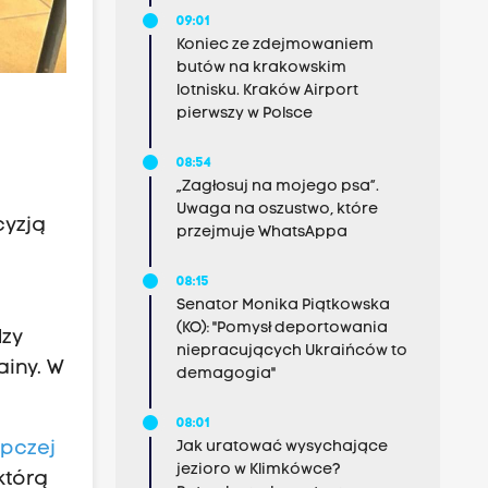
09:01
Koniec ze zdejmowaniem
butów na krakowskim
lotnisku. Kraków Airport
pierwszy w Polsce
08:54
„Zagłosuj na mojego psa”.
Uwaga na oszustwo, które
cyzją
przejmuje WhatsAppa
08:15
Senator Monika Piątkowska
(KO): "Pomysł deportowania
dzy
niepracujących Ukraińców to
iny. W
demagogia"
08:01
pczej
Jak uratować wysychające
jezioro w Klimkówce?
którą