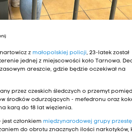
nij
enartowicz z
małopolskiej policji
, 23-latek został
erenie jednej z miejscowości koło Tarnowa. De
zasowym areszcie, gdzie będzie oczekiwał na
rzany przez czeskich śledczych o przemyt pomię
mów środków odurzających - mefedronu oraz koka
a karą do 18 lat więzienia.
 jest członkiem
międzynarodowej grupy przestę
aniem do obrotu znacznych ilości narkotyków, 