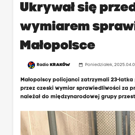
Ukrywał się prze
wymiarem sprawi
Małopolsce
date_range
Radio
KRAKÓW
Poniedziałek, 2025.04.0
Małopolscy policjanci zatrzymali 23-lat
przez czeski wymiar sprawiedliwości za p
należał do międzynarodowej grupy przest