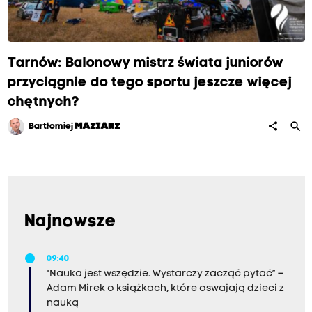
Tarnów: Balonowy mistrz świata juniorów
przyciągnie do tego sportu jeszcze więcej
chętnych?
search
share
Bartłomiej
MAZIARZ
Najnowsze
09:40
"Nauka jest wszędzie. Wystarczy zacząć pytać” –
Adam Mirek o książkach, które oswajają dzieci z
nauką