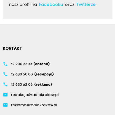
nasz profil na
Facebooku
oraz
Twitterze
KONTAKT
phone
12 200 33 33
(antena)
phone
12 630 60 00
(recepcja)
phone
12 630 62 06
(reklama)
email
redakcja@radiokrakow.pl
email
reklama@radiokrakow.pl