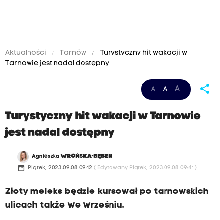
Aktualności
Tarnów
Turystyczny hit wakacji w
Tarnowie jest nadal dostępny
share
A
A
A
Turystyczny hit wakacji w Tarnowie
jest nadal dostępny
Agnieszka
WROŃSKA-BĘBEN
date_range
Piątek, 2023.09.08 09:12
( Edytowany Piątek, 2023.09.08 09:41 )
Złoty meleks będzie kursował po tarnowskich
ulicach także we wrześniu.