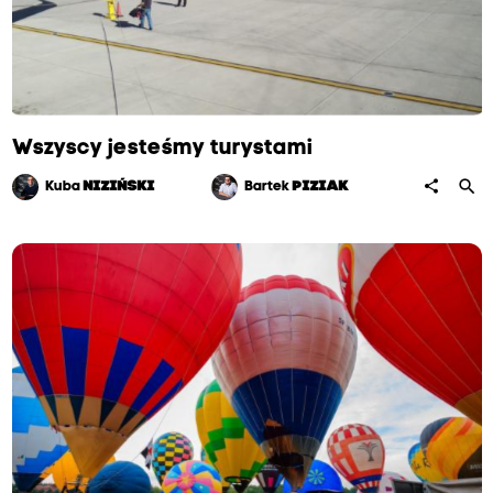
Wszyscy jesteśmy turystami
search
share
Kuba
NIZIŃSKI
Bartek
PIZIAK