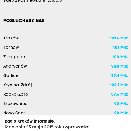
Sklep z kosmetykami tolpa.pl
POSŁUCHASZ NAS
Kraków
101.6 MHz
Tarnów
101 MHz
Zakopane
100 MHz
Andrychów
98.8 MHz
Gorlice
97.4 MHz
Krynica-Zdrój
102.1 MHz
Rabka-Zdrój
87.6 MHz
Szczawnica
90 MHz
Nowy Sącz
90 MHz
Radio Kraków informuje,
iż od dnia 25 maja 2018 roku wprowadza