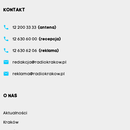
KONTAKT
phone
12 200 33 33
(antena)
phone
12 630 60 00
(recepcja)
phone
12 630 62 06
(reklama)
email
redakcja@radiokrakow.pl
email
reklama@radiokrakow.pl
O NAS
Aktualności
Kraków