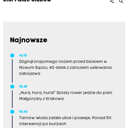
stoi Pałac Ślubów
search
share
Najnowsze
16:10
Dźgnął znajomego nożem przed blokiem w
Nowym Sączu. 40-latek z zarzutem usiłowania
zabójstwa
15:49
„Hura, hura, hura!” Szósty rower jedzie do pani
Małgorzaty z Krakowa
15:44
Tarnów: Woda zalała ulice i posesje. Ponad 50
interwencji po burzach