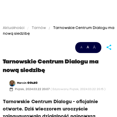
Aktualności
Tarnów
Tarnowskie Centrum Dialogu ma
nową siedzibę
share
A
A
A
Tarnowskie Centrum Dialogu ma
nową siedzibę
Marcin
GOLEC
date_range
Piątek, 2024.03.22 20:07
( Edytowany Piątek, 2024.03.22 20:15 )
Tarnowskie Centrum Dialogu - oficjalnie
otwarte. Dziś wieczorem uroczyście
zainaugurowała działalność najnowsza