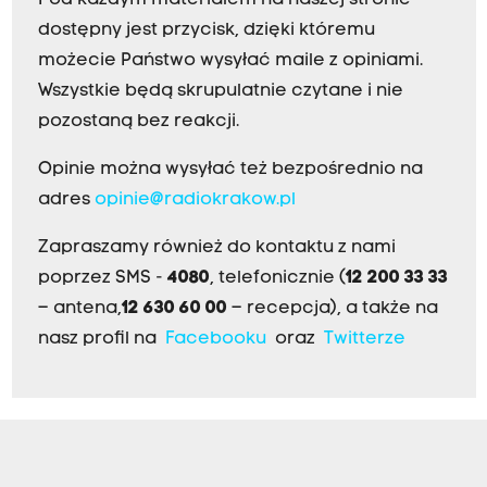
dostępny jest przycisk, dzięki któremu
możecie Państwo wysyłać maile z opiniami.
Wszystkie będą skrupulatnie czytane i nie
pozostaną bez reakcji.
Opinie można wysyłać też bezpośrednio na
adres
opinie@radiokrakow.pl
Zapraszamy również do kontaktu z nami
poprzez SMS -
4080
, telefonicznie (
12 200 33 33
– antena,
12 630 60 00
– recepcja), a także na
nasz profil na
Facebooku
oraz
Twitterze