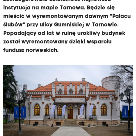
instytucja na mapie Tarnowa. Będzie się
mieścić w wyremontowanym dawnym "Pałacu
ślubów" przy ulicy Gumniskiej w Tarnowie.
Popadający od lat w ruinę urokliwy budynek
został wyremontowany dzięki wsparciu
fundusz norweskich.