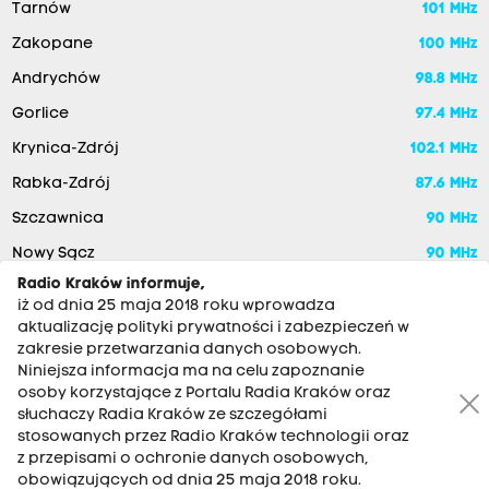
Tarnów
101 MHz
Zakopane
100 MHz
Andrychów
98.8 MHz
Gorlice
97.4 MHz
Krynica-Zdrój
102.1 MHz
Rabka-Zdrój
87.6 MHz
Szczawnica
90 MHz
Nowy Sącz
90 MHz
Radio Kraków informuje,
iż od dnia 25 maja 2018 roku wprowadza
aktualizację polityki prywatności i zabezpieczeń w
zakresie przetwarzania danych osobowych.
Niniejsza informacja ma na celu zapoznanie
osoby korzystające z Portalu Radia Kraków oraz
słuchaczy Radia Kraków ze szczegółami
stosowanych przez Radio Kraków technologii oraz
RADIO KRAKÓW SA. Aleja Juliusza Słowackiego 22, 30-007
z przepisami o ochronie danych osobowych,
Kraków
obowiązujących od dnia 25 maja 2018 roku.